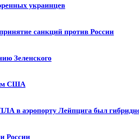
оренных украинцев
принятие санкций против России
нию Зеленского
еем США
ПЛА в аэропорту Лейпцига был гибридн
и России