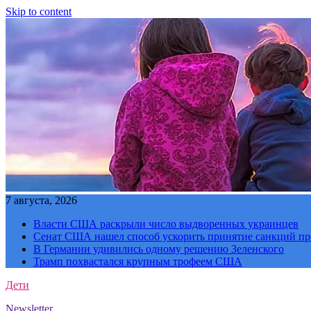
Skip to content
7 августа, 2026
Власти США раскрыли число выдворенных украинцев
Сенат США нашел способ ускорить принятие санкций пр
В Германии удивились одному решению Зеленского
Трамп похвастался крупным трофеем США
Дети
Newsletter