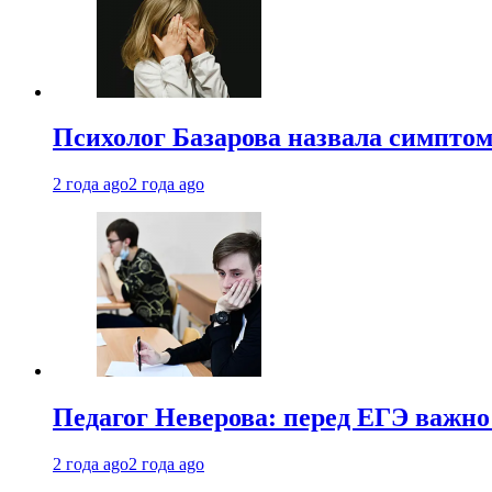
Психолог Базарова назвала симптом
2 года ago
2 года ago
Педагог Неверова: перед ЕГЭ важно
2 года ago
2 года ago