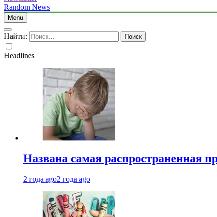
Random News
Menu
Найти:
Headlines
Названа самая распространенная п
2 года ago
2 года ago