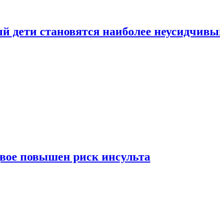
рый дети становятся наиболее неусидчив
вдвое повышен риск инсульта