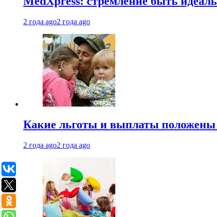
MedXpress: стремление быть идеаль
2 года ago
2 года ago
Какие льготы и выплаты положены
2 года ago
2 года ago