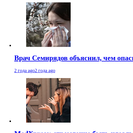
Врач Семирядов объяснил, чем опас
2 года ago
2 года ago