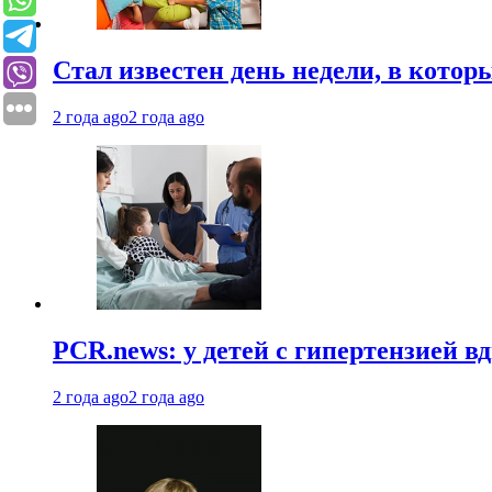
Стал известен день недели, в кото
2 года ago
2 года ago
PCR.news: у детей с гипертензией 
2 года ago
2 года ago