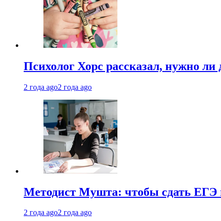
Психолог Хорс рассказал, нужно ли
2 года ago
2 года ago
Методист Мушта: чтобы сдать ЕГЭ н
2 года ago
2 года ago