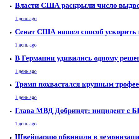
Власти США раскрыли число выдв
1 день ago
Сенат США нашел способ ускорить 
1 день ago
В Германии удивились одному реше
1 день ago
Трамп похвастался крупным троф
1 день ago
Глава МВД Добриндт: инцидент с Б
1 день ago
Швейцарию обвинили в демонизаци