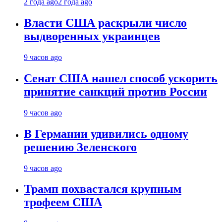
2 года ago
2 года ago
Власти США раскрыли число
выдворенных украинцев
9 часов ago
Сенат США нашел способ ускорить
принятие санкций против России
9 часов ago
В Германии удивились одному
решению Зеленского
9 часов ago
Трамп похвастался крупным
трофеем США