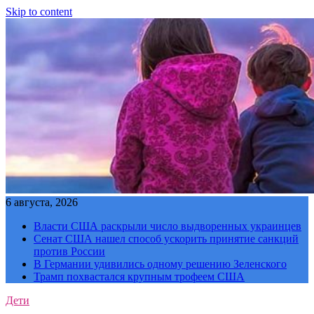
Skip to content
6 августа, 2026
Власти США раскрыли число выдворенных украинцев
Сенат США нашел способ ускорить принятие санкций
против России
В Германии удивились одному решению Зеленского
Трамп похвастался крупным трофеем США
Дети