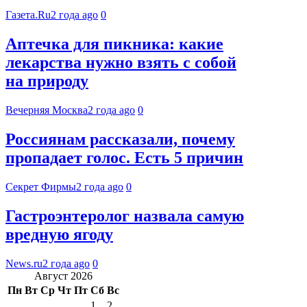
Газета.Ru
2 года ago
0
Аптечка для пикника: какие
лекарства нужно взять с собой
на природу
Вечерняя Москва
2 года ago
0
Россиянам рассказали, почему
пропадает голос. Есть 5 причин
Секрет Фирмы
2 года ago
0
Гастроэнтеролог назвала самую
вредную ягоду
News.ru
2 года ago
0
Август 2026
Пн
Вт
Ср
Чт
Пт
Сб
Вс
1
2