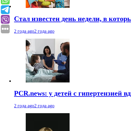
Стал известен день недели, в кото
2 года ago
2 года ago
PCR.news: у детей с гипертензией 
2 года ago
2 года ago