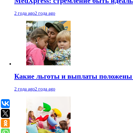
MedXpress: стремление быть идеаль
2 года ago
2 года ago
Какие льготы и выплаты положены
2 года ago
2 года ago