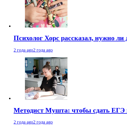
Психолог Хорс рассказал, нужно ли
2 года ago
2 года ago
Методист Мушта: чтобы сдать ЕГЭ н
2 года ago
2 года ago