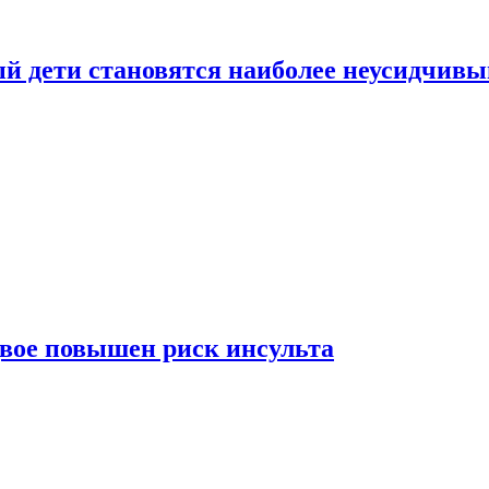
рый дети становятся наиболее неусидчив
вдвое повышен риск инсульта