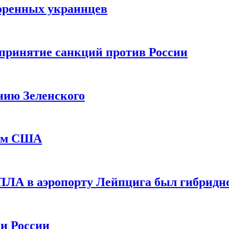
оренных украинцев
принятие санкций против России
нию Зеленского
еем США
ПЛА в аэропорту Лейпцига был гибридн
и России