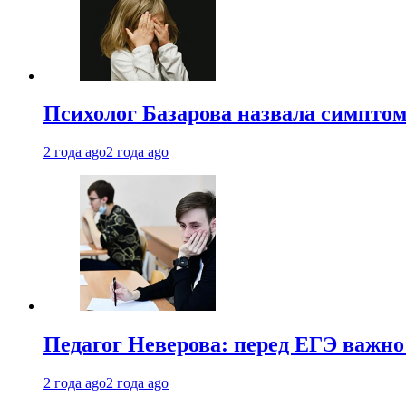
Психолог Базарова назвала симптом
2 года ago
2 года ago
Педагог Неверова: перед ЕГЭ важно
2 года ago
2 года ago