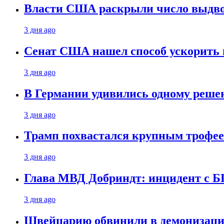
Власти США раскрыли число выдв
3 дня ago
Сенат США нашел способ ускорить 
3 дня ago
В Германии удивились одному реше
3 дня ago
Трамп похвастался крупным троф
3 дня ago
Глава МВД Добриндт: инцидент с Б
3 дня ago
Швейцарию обвинили в демонизаци