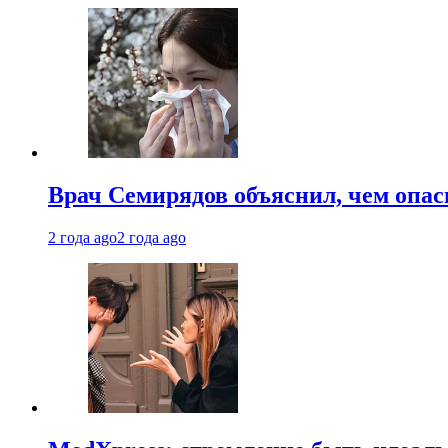
Врач Семирядов объяснил, чем опас
2 года ago
2 года ago