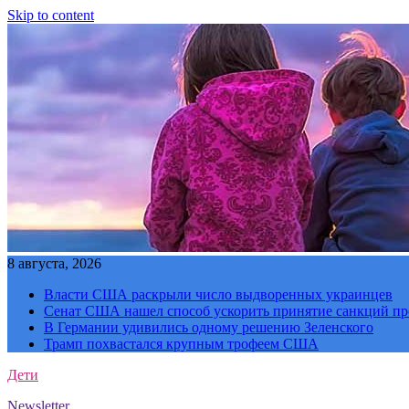
Skip to content
8 августа, 2026
Власти США раскрыли число выдворенных украинцев
Сенат США нашел способ ускорить принятие санкций пр
В Германии удивились одному решению Зеленского
Трамп похвастался крупным трофеем США
Дети
Newsletter