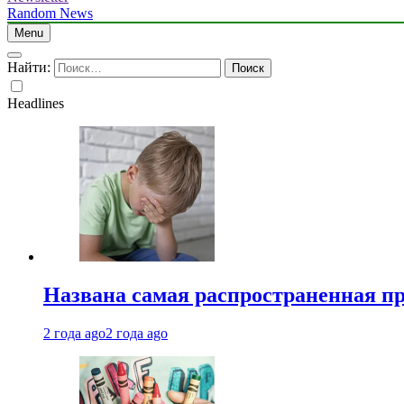
Random News
Menu
Найти:
Headlines
Названа самая распространенная п
2 года ago
2 года ago