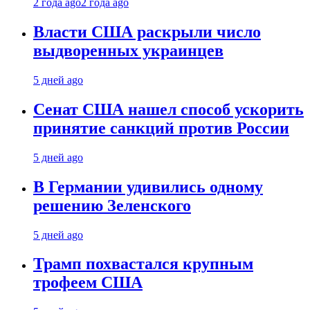
2 года ago
2 года ago
Власти США раскрыли число
выдворенных украинцев
5 дней ago
Сенат США нашел способ ускорить
принятие санкций против России
5 дней ago
В Германии удивились одному
решению Зеленского
5 дней ago
Трамп похвастался крупным
трофеем США