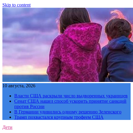
Skip to content
10 августа, 2026
Власти США раскрыли число выдворенных украинцев
Сенат США нашел способ ускорить принятие санкций
против России
В Германии удивились одному решению Зеленского
Трамп похвастался крупным трофеем США
Дети