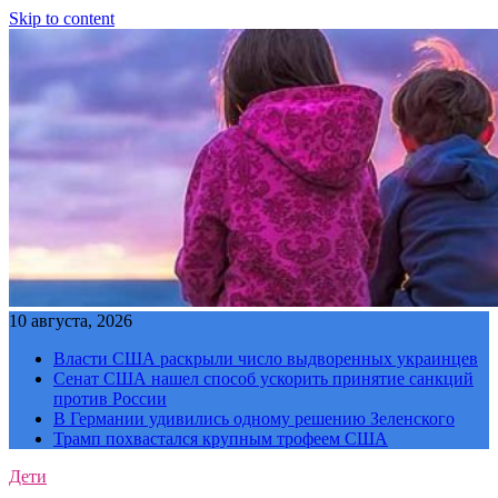
Skip to content
10 августа, 2026
Власти США раскрыли число выдворенных украинцев
Сенат США нашел способ ускорить принятие санкций
против России
В Германии удивились одному решению Зеленского
Трамп похвастался крупным трофеем США
Дети