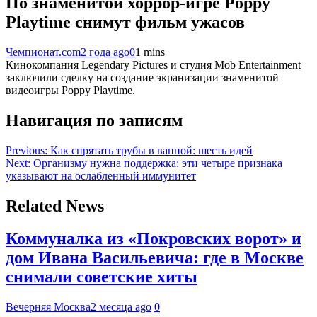
По знаменитой хоррор-игре Poppy
Playtime снимут фильм ужасов
Чемпионат.com
2 года ago
0
1 mins
Кинокомпания Legendary Pictures и студия Mob Entertainment
заключили сделку на создание экранизации знаменитой
видеоигры Poppy Playtime.
Навигация по записям
Previous:
Как спрятать трубы в ванной: шесть идей
Next:
Организму нужна поддержка: эти четыре признака
указывают на ослабленный иммунитет
Related News
Коммуналка из «Покровских ворот» и
дом Ивана Васильевича: где в Москве
снимали советские хиты
Вечерняя Москва
2 месяца ago
0