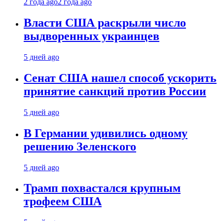
2 года ago
2 года ago
Власти США раскрыли число
выдворенных украинцев
5 дней ago
Сенат США нашел способ ускорить
принятие санкций против России
5 дней ago
В Германии удивились одному
решению Зеленского
5 дней ago
Трамп похвастался крупным
трофеем США