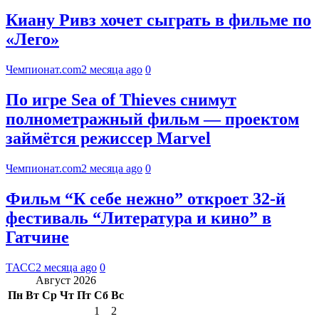
Киану Ривз хочет сыграть в фильме по
«Лего»
Чемпионат.com
2 месяца ago
0
По игре Sea of Thieves снимут
полнометражный фильм — проектом
займётся режиссер Marvel
Чемпионат.com
2 месяца ago
0
Фильм “К себе нежно” откроет 32-й
фестиваль “Литература и кино” в
Гатчине
ТАСС
2 месяца ago
0
Август 2026
Пн
Вт
Ср
Чт
Пт
Сб
Вс
1
2