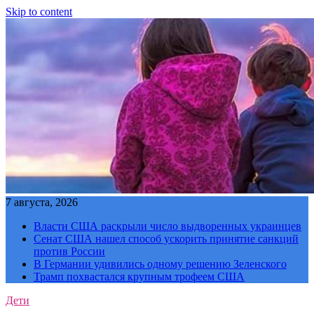
Skip to content
7 августа, 2026
Власти США раскрыли число выдворенных украинцев
Сенат США нашел способ ускорить принятие санкций
против России
В Германии удивились одному решению Зеленского
Трамп похвастался крупным трофеем США
Дети