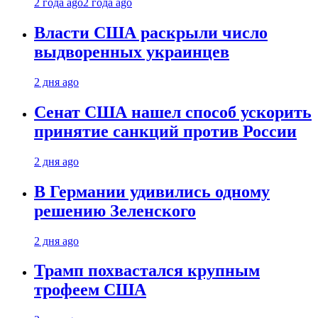
2 года ago
2 года ago
Власти США раскрыли число
выдворенных украинцев
2 дня ago
Сенат США нашел способ ускорить
принятие санкций против России
2 дня ago
В Германии удивились одному
решению Зеленского
2 дня ago
Трамп похвастался крупным
трофеем США