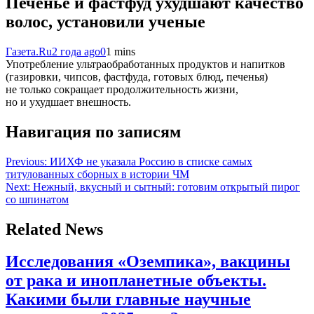
Печенье и фастфуд ухудшают качество
волос, установили ученые
Газета.Ru
2 года ago
0
1 mins
Употребление ультраобработанных продуктов и напитков
(газировки, чипсов, фастфуда, готовых блюд, печенья)
не только сокращает продолжительность жизни,
но и ухудшает внешность.
Навигация по записям
Previous:
ИИХФ не указала Россию в списке самых
титулованных сборных в истории ЧМ
Next:
Нежный, вкусный и сытный: готовим открытый пирог
со шпинатом
Related News
Исследования «Оземпика», вакцины
от рака и инопланетные объекты.
Какими были главные научные