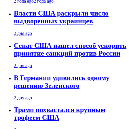
2 года ago
2 года ago
Власти США раскрыли число
выдворенных украинцев
2 дня ago
Сенат США нашел способ ускорить
принятие санкций против России
2 дня ago
В Германии удивились одному
решению Зеленского
2 дня ago
Трамп похвастался крупным
трофеем США