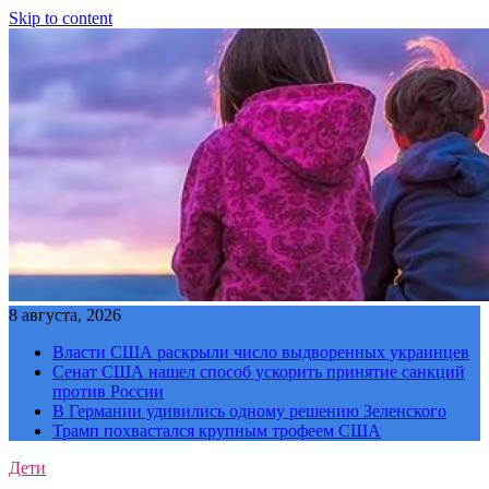
Skip to content
8 августа, 2026
Власти США раскрыли число выдворенных украинцев
Сенат США нашел способ ускорить принятие санкций
против России
В Германии удивились одному решению Зеленского
Трамп похвастался крупным трофеем США
Дети