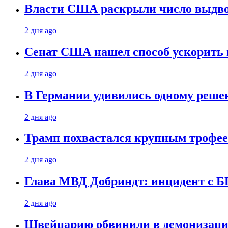
Власти США раскрыли число выдв
2 дня ago
Сенат США нашел способ ускорить 
2 дня ago
В Германии удивились одному реше
2 дня ago
Трамп похвастался крупным троф
2 дня ago
Глава МВД Добриндт: инцидент с Б
2 дня ago
Швейцарию обвинили в демонизаци