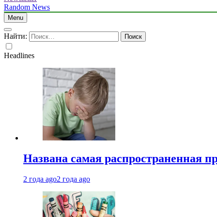
Random News
Menu
Найти:
Headlines
Названа самая распространенная п
2 года ago
2 года ago