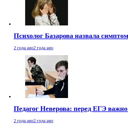
Психолог Базарова назвала симптом
2 года ago
2 года ago
Педагог Неверова: перед ЕГЭ важно
2 года ago
2 года ago