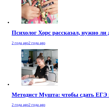
Психолог Хорс рассказал, нужно ли
2 года ago
2 года ago
Методист Мушта: чтобы сдать ЕГЭ н
2 года ago
2 года ago