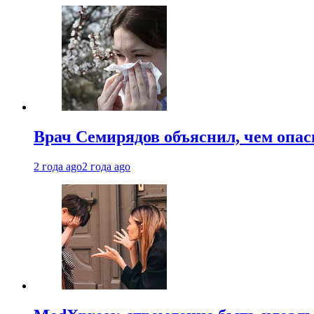
Врач Семирядов объяснил, чем опас
2 года ago
2 года ago