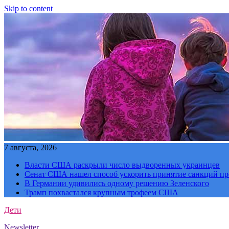
Skip to content
7 августа, 2026
Власти США раскрыли число выдворенных украинцев
Сенат США нашел способ ускорить принятие санкций пр
В Германии удивились одному решению Зеленского
Трамп похвастался крупным трофеем США
Дети
Newsletter