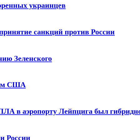
оренных украинцев
принятие санкций против России
нию Зеленского
еем США
ПЛА в аэропорту Лейпцига был гибридн
и России