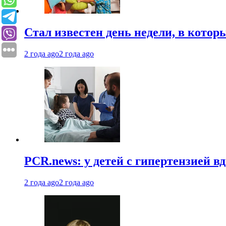
Стал известен день недели, в кото
2 года ago
2 года ago
PCR.news: у детей с гипертензией 
2 года ago
2 года ago