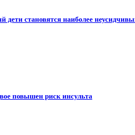
рый дети становятся наиболее неусидчив
вдвое повышен риск инсульта