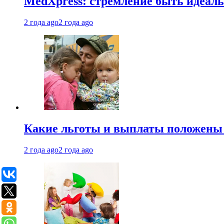
MedXpress: стремление быть идеаль
2 года ago
2 года ago
Какие льготы и выплаты положены
2 года ago
2 года ago