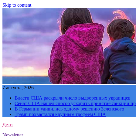
Skip to content
7 августа, 2026
Власти США раскрыли число выдворенных украинцев
Сенат США нашел способ ускорить принятие санкций пр
В Германии удивились одному решению Зеленского
Трамп похвастался крупным трофеем США
Дети
Newsletter