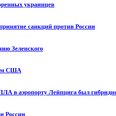
оренных украинцев
принятие санкций против России
нию Зеленского
еем США
ПЛА в аэропорту Лейпцига был гибридн
и России