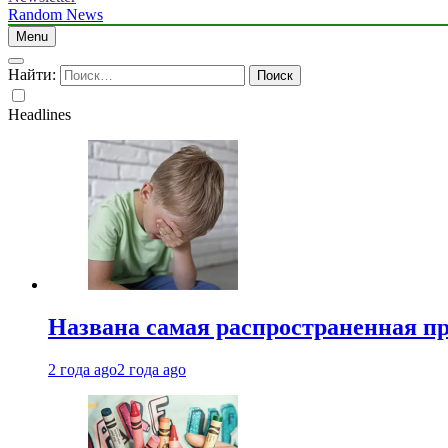
Random News
Menu
Найти:
Headlines
Названа самая распространенная п
2 года ago
2 года ago