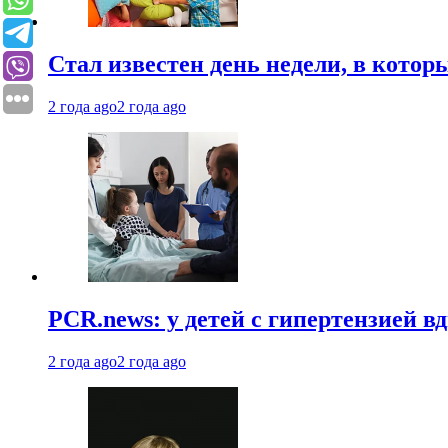
Стал известен день недели, в кото
2 года ago
2 года ago
PCR.news: у детей с гипертензией 
2 года ago
2 года ago