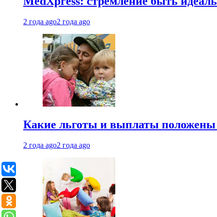
MedXpress: стремление быть идеаль
2 года ago
2 года ago
Какие льготы и выплаты положены
2 года ago
2 года ago