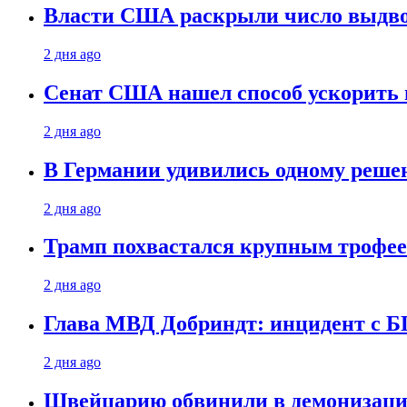
Власти США раскрыли число выдв
2 дня ago
Сенат США нашел способ ускорить 
2 дня ago
В Германии удивились одному реше
2 дня ago
Трамп похвастался крупным троф
2 дня ago
Глава МВД Добриндт: инцидент с Б
2 дня ago
Швейцарию обвинили в демонизаци