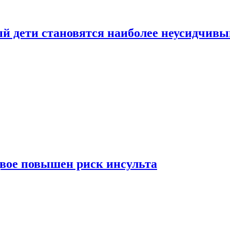
рый дети становятся наиболее неусидчив
вдвое повышен риск инсульта