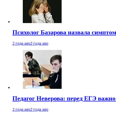
Психолог Базарова назвала симптом
2 года ago
2 года ago
Педагог Неверова: перед ЕГЭ важно
2 года ago
2 года ago