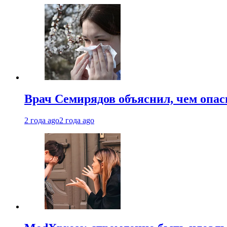
Врач Семирядов объяснил, чем опас
2 года ago
2 года ago