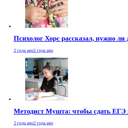
Психолог Хорс рассказал, нужно ли
2 года ago
2 года ago
Методист Мушта: чтобы сдать ЕГЭ н
2 года ago
2 года ago