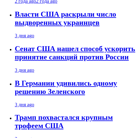
2 года ago
2 года ago
Власти США раскрыли число
выдворенных украинцев
3 дня ago
Сенат США нашел способ ускорить
принятие санкций против России
3 дня ago
В Германии удивились одному
решению Зеленского
3 дня ago
Трамп похвастался крупным
трофеем США