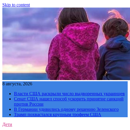
Skip to content
8 августа, 2026
Власти США раскрыли число выдворенных украинцев
Сенат США нашел способ ускорить принятие санкций
против России
В Германии удивились одному решению Зеленского
Трамп похвастался крупным трофеем США
Дети