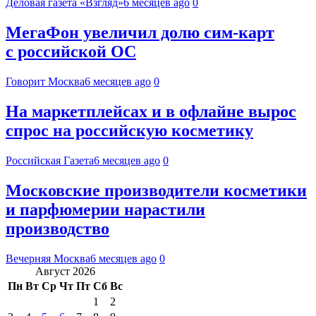
Деловая газета «Взгляд»
6 месяцев ago
0
МегаФон увеличил долю сим‑карт
с российской ОС
Говорит Москва
6 месяцев ago
0
На маркетплейсах и в офлайне вырос
спрос на российскую косметику
Российская Газета
6 месяцев ago
0
Московские производители косметики
и парфюмерии нарастили
производство
Вечерняя Москва
6 месяцев ago
0
Август 2026
Пн
Вт
Ср
Чт
Пт
Сб
Вс
1
2