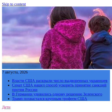
Skip to content
7 августа, 2026
Власти США раскрыли число выдворенных украинцев
Сенат США нашел способ ускорить принятие санкций
против России
В Германии удивились одному решению Зеленского
Трамп похвастался крупным трофеем США
Дети