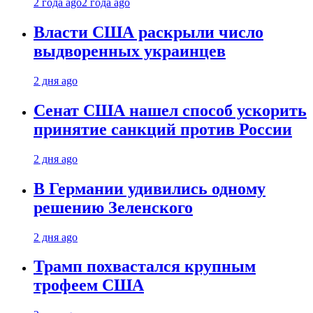
2 года ago
2 года ago
Власти США раскрыли число
выдворенных украинцев
2 дня ago
Сенат США нашел способ ускорить
принятие санкций против России
2 дня ago
В Германии удивились одному
решению Зеленского
2 дня ago
Трамп похвастался крупным
трофеем США