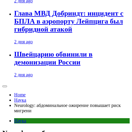
2 дня ago
Глава МВД Добриндт: инцидент с
БПЛА в аэропорту Лейпцига был
гибридной атакой
2 дня ago
Швейцарию обвинили в
демонизации России
2 дня ago
Home
Наука
Neurology: абдоминальное ожирение повышает риск
мигрени
Наука