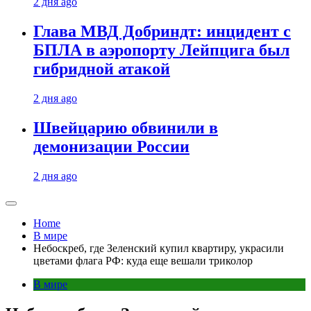
2 дня ago
Глава МВД Добриндт: инцидент с
БПЛА в аэропорту Лейпцига был
гибридной атакой
2 дня ago
Швейцарию обвинили в
демонизации России
2 дня ago
Home
В мире
Небоскреб, где Зеленский купил квартиру, украсили
цветами флага РФ: куда еще вешали триколор
В мире