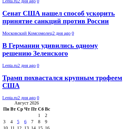
Lenta.ru
2 дня ago
0
Сенат США нашел способ ускорить
принятие санкций против России
Московский Комсомолец
2 дня ago
0
В Германии удивились одному
решению Зеленского
Lenta.ru
2 дня ago
0
Трамп похвастался крупным трофеем
США
Lenta.ru
2 дня ago
0
Август 2026
Пн
Вт
Ср
Чт
Пт
Сб
Вс
1
2
3
4
5
6
7
8
9
10
11
12
13
14
15
16