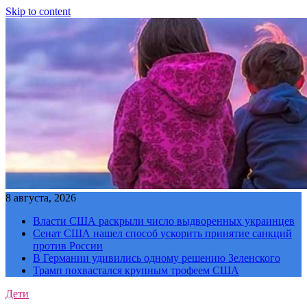
Skip to content
8 августа, 2026
Власти США раскрыли число выдворенных украинцев
Сенат США нашел способ ускорить принятие санкций
против России
В Германии удивились одному решению Зеленского
Трамп похвастался крупным трофеем США
Дети