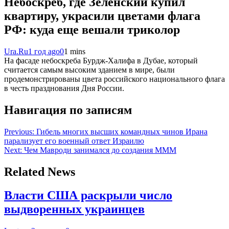
Небоскреб, где Зеленский купил
квартиру, украсили цветами флага
РФ: куда еще вешали триколор
Ura.Ru
1 год ago
0
1 mins
На фасаде небоскреба Бурдж-Халифа в Дубае, который
считается самым высоким зданием в мире, были
продемонстрированы цвета российского национального флага
в честь празднования Дня России.
Навигация по записям
Previous:
Гибель многих высших командных чинов Ирана
парализует его военный ответ Израилю
Next:
Чем Мавроди занимался до создания МММ
Related News
Власти США раскрыли число
выдворенных украинцев