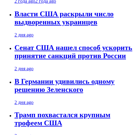
2 года ago
2 года ago
Власти США раскрыли число
выдворенных украинцев
2 дня ago
Сенат США нашел способ ускорить
принятие санкций против России
2 дня ago
В Германии удивились одному
решению Зеленского
2 дня ago
Трамп похвастался крупным
трофеем США