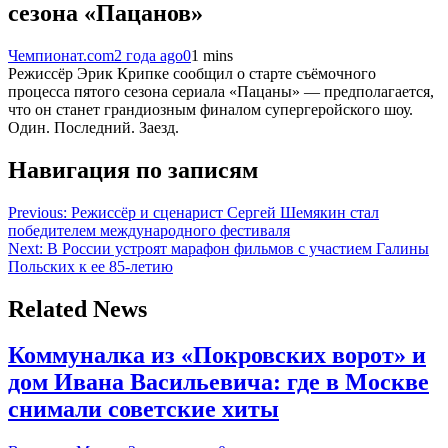
сезона «Пацанов»
Чемпионат.com
2 года ago
0
1 mins
Режиссёр Эрик Крипке сообщил о старте съёмочного
процесса пятого сезона сериала «Пацаны» — предполагается,
что он станет грандиозным финалом супергеройского шоу.
Один. Последний. Заезд.
Навигация по записям
Previous:
Режиссёр и сценарист Сергей Шемякин стал
победителем международного фестиваля
Next:
В России устроят марафон фильмов с участием Галины
Польских к ее 85-летию
Related News
Коммуналка из «Покровских ворот» и
дом Ивана Васильевича: где в Москве
снимали советские хиты