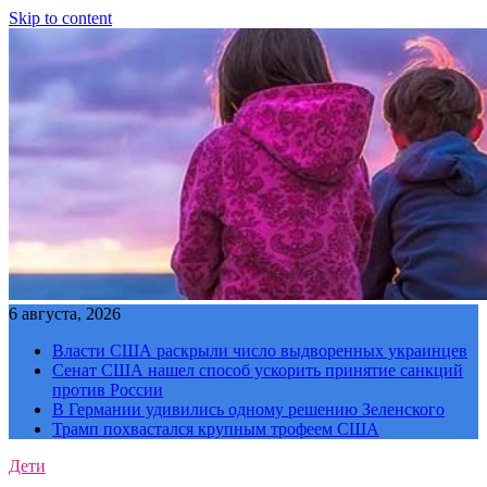
Skip to content
6 августа, 2026
Власти США раскрыли число выдворенных украинцев
Сенат США нашел способ ускорить принятие санкций
против России
В Германии удивились одному решению Зеленского
Трамп похвастался крупным трофеем США
Дети