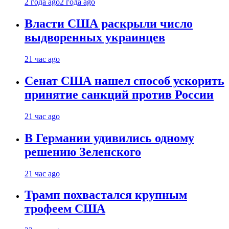
2 года ago
2 года ago
Власти США раскрыли число
выдворенных украинцев
21 час ago
Сенат США нашел способ ускорить
принятие санкций против России
21 час ago
В Германии удивились одному
решению Зеленского
21 час ago
Трамп похвастался крупным
трофеем США