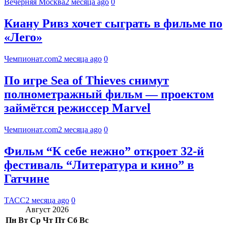
Вечерняя Москва
2 месяца ago
0
Киану Ривз хочет сыграть в фильме по
«Лего»
Чемпионат.com
2 месяца ago
0
По игре Sea of Thieves снимут
полнометражный фильм — проектом
займётся режиссер Marvel
Чемпионат.com
2 месяца ago
0
Фильм “К себе нежно” откроет 32-й
фестиваль “Литература и кино” в
Гатчине
ТАСС
2 месяца ago
0
Август 2026
Пн
Вт
Ср
Чт
Пт
Сб
Вс