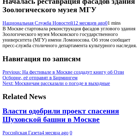
Началась реставрация фасадов здания
Зоологического музея МГУ
Национальная Служба Новостей
12 месяцев ago
0
1 mins
В Москве стартовала реконструкция фасадов углового здания
Зоологического музея Московского государственного
университета (МГУ) имени Ломоносова. Об этом сообщает
пресс-служба столичного департамента культурного наследия.
Навигация по записям
Previous:
На фестивале в Москве создадут книгу об Оззи
Осборне, её отправят в Бирмингем
Next:
Москвичам рассказали о погоде в выходные
Related News
Власти одобрили проект спасения
Шуховской башни в Москве
Российская Газета
4 месяца ago
0