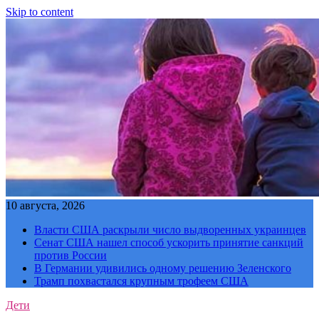
Skip to content
10 августа, 2026
Власти США раскрыли число выдворенных украинцев
Сенат США нашел способ ускорить принятие санкций
против России
В Германии удивились одному решению Зеленского
Трамп похвастался крупным трофеем США
Дети