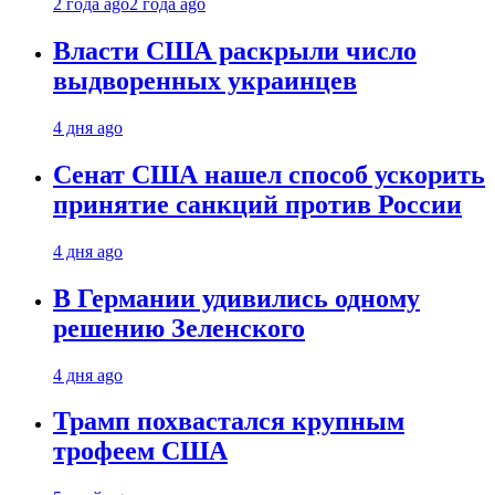
2 года ago
2 года ago
Власти США раскрыли число
выдворенных украинцев
4 дня ago
Сенат США нашел способ ускорить
принятие санкций против России
4 дня ago
В Германии удивились одному
решению Зеленского
4 дня ago
Трамп похвастался крупным
трофеем США