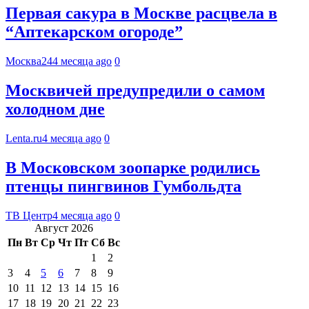
Первая сакура в Москве расцвела в
“Аптекарском огороде”
Москва24
4 месяца ago
0
Москвичей предупредили о самом
холодном дне
Lenta.ru
4 месяца ago
0
В Московском зоопарке родились
птенцы пингвинов Гумбольдта
ТВ Центр
4 месяца ago
0
Август 2026
Пн
Вт
Ср
Чт
Пт
Сб
Вс
1
2
3
4
5
6
7
8
9
10
11
12
13
14
15
16
17
18
19
20
21
22
23