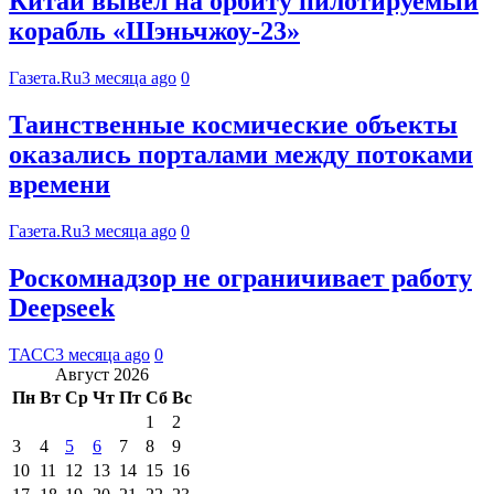
Китай вывел на орбиту пилотируемый
корабль «Шэньчжоу-23»
Газета.Ru
3 месяца ago
0
Таинственные космические объекты
оказались порталами между потоками
времени
Газета.Ru
3 месяца ago
0
Роскомнадзор не ограничивает работу
Deepseek
ТАСС
3 месяца ago
0
Август 2026
Пн
Вт
Ср
Чт
Пт
Сб
Вс
1
2
3
4
5
6
7
8
9
10
11
12
13
14
15
16