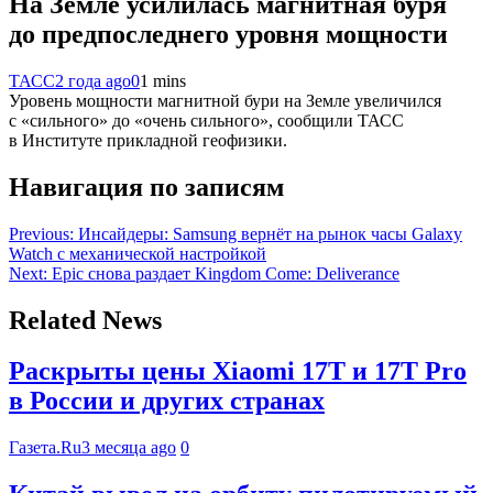
На Земле усилилась магнитная буря
до предпоследнего уровня мощности
ТАСС
2 года ago
0
1 mins
Уровень мощности магнитной бури на Земле увеличился
с «сильного» до «очень сильного», сообщили ТАСС
в Институте прикладной геофизики.
Навигация по записям
Previous:
Инсайдеры: Samsung вернёт на рынок часы Galaxy
Watch с механической настройкой
Next:
Epic снова раздает Kingdom Come: Deliverance
Related News
Раскрыты цены Xiaomi 17T и 17T Pro
в России и других странах
Газета.Ru
3 месяца ago
0