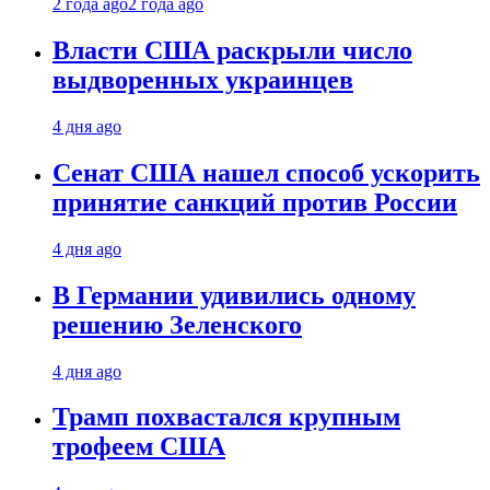
2 года ago
2 года ago
Власти США раскрыли число
выдворенных украинцев
4 дня ago
Сенат США нашел способ ускорить
принятие санкций против России
4 дня ago
В Германии удивились одному
решению Зеленского
4 дня ago
Трамп похвастался крупным
трофеем США