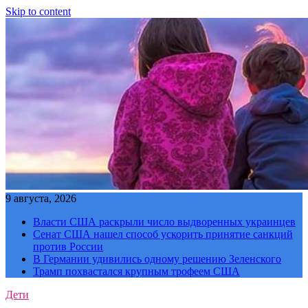
Skip to content
9 августа, 2026
Власти США раскрыли число выдворенных украинцев
Сенат США нашел способ ускорить принятие санкций
против России
В Германии удивились одному решению Зеленского
Трамп похвастался крупным трофеем США
Дети