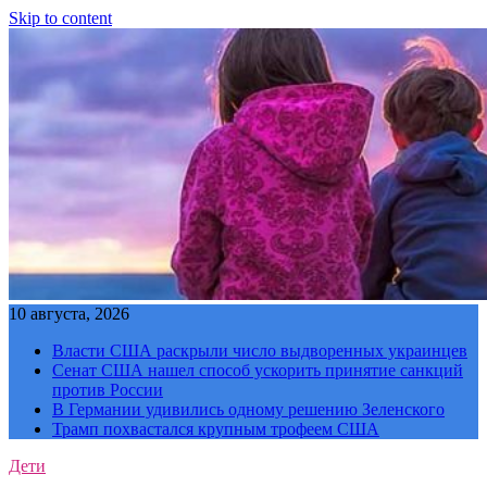
Skip to content
10 августа, 2026
Власти США раскрыли число выдворенных украинцев
Сенат США нашел способ ускорить принятие санкций
против России
В Германии удивились одному решению Зеленского
Трамп похвастался крупным трофеем США
Дети