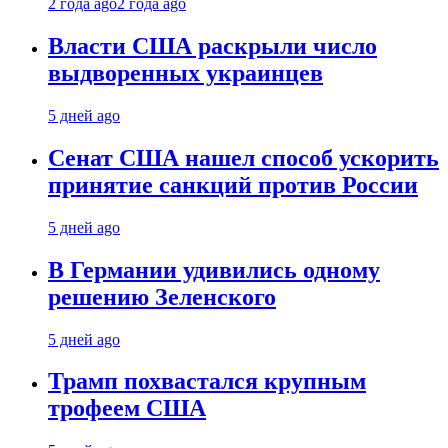
2 года ago
2 года ago
Власти США раскрыли число
выдворенных украинцев
5 дней ago
Сенат США нашел способ ускорить
принятие санкций против России
5 дней ago
В Германии удивились одному
решению Зеленского
5 дней ago
Трамп похвастался крупным
трофеем США