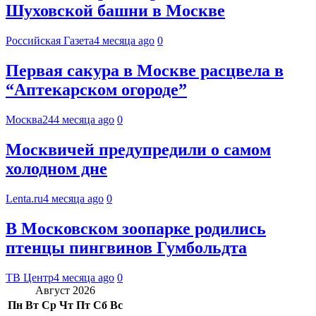
Шуховской башни в Москве
Российская Газета
4 месяца ago
0
Первая сакура в Москве расцвела в
“Аптекарском огороде”
Москва24
4 месяца ago
0
Москвичей предупредили о самом
холодном дне
Lenta.ru
4 месяца ago
0
В Московском зоопарке родились
птенцы пингвинов Гумбольдта
ТВ Центр
4 месяца ago
0
Август 2026
Пн
Вт
Ср
Чт
Пт
Сб
Вс