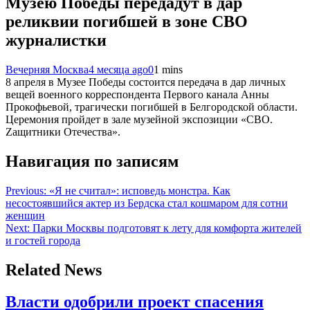
Музею Победы передадут в дар
реликвии погибшей в зоне СВО
журналистки
Вечерняя Москва
4 месяца ago
0
1 mins
8 апреля в Музее Победы состоится передача в дар личных
вещей военного корреспондента Первого канала Анны
Прокофьевой, трагически погибшей в Белгородской области.
Церемония пройдет в зале музейной экспозиции «СВО.
Zащитники Отечества».
Навигация по записям
Previous:
«Я не считал»: исповедь монстра. Как
несостоявшийся актер из Бердска стал кошмаром для сотни
женщин
Next:
Парки Москвы подготовят к лету для комфорта жителей
и гостей города
Related News
Власти одобрили проект спасения