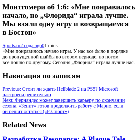
Монтгомери об 1:6: «Мне понравилось
начало, но „Флорида“ играла лучше.
Мы взяли одну игру и возвращаемся
в Бостон»
Sports.ru
2 года ago
0
1 mins
«Мне понравилось начало игры. У нас все было в порядке
до пропущенной шайбы во втором периоде, но потом
все пошло по-другому. Сегодня „Флорида“ играла лучше нас.
Навигация по записям
Previous:
Стоит ли ждать Hellblade 2 на PS5? Microsoft
настроена решительно
Next:
Фернандес может завершить карьеру по окончании
сезона. «Зенит» готов продолжить работу с Марио, если
он решит остаться («Р-Спорт»)
Related News
Разработка Resonance: A Plague Tale