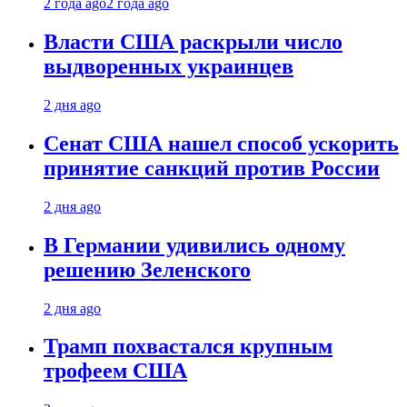
2 года ago
2 года ago
Власти США раскрыли число
выдворенных украинцев
2 дня ago
Сенат США нашел способ ускорить
принятие санкций против России
2 дня ago
В Германии удивились одному
решению Зеленского
2 дня ago
Трамп похвастался крупным
трофеем США