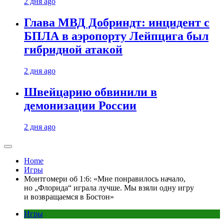
2 дня ago
Глава МВД Добриндт: инцидент с
БПЛА в аэропорту Лейпцига был
гибридной атакой
2 дня ago
Швейцарию обвинили в
демонизации России
2 дня ago
Home
Игры
Монтгомери об 1:6: «Мне понравилось начало,
но „Флорида“ играла лучше. Мы взяли одну игру
и возвращаемся в Бостон»
Игры