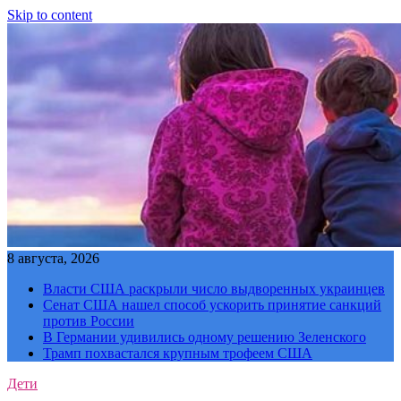
Skip to content
8 августа, 2026
Власти США раскрыли число выдворенных украинцев
Сенат США нашел способ ускорить принятие санкций
против России
В Германии удивились одному решению Зеленского
Трамп похвастался крупным трофеем США
Дети