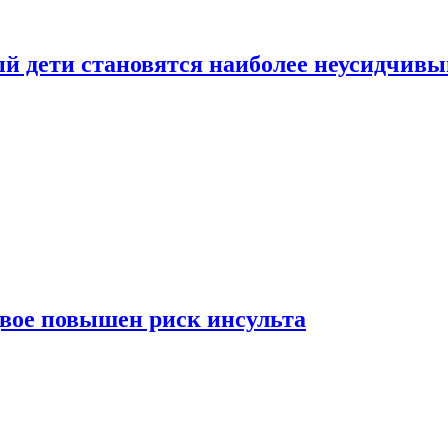
рый дети становятся наиболее неусидчив
вдвое повышен риск инсульта