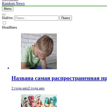
Random News
Menu
Найти:
Headlines
Названа самая распространенная п
2 года ago
2 года ago