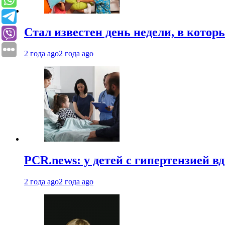
Стал известен день недели, в кото
2 года ago
2 года ago
PCR.news: у детей с гипертензией 
2 года ago
2 года ago