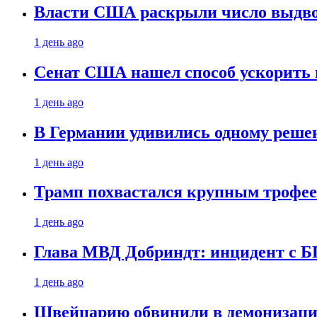
Власти США раскрыли число выдв
1 день ago
Сенат США нашел способ ускорить 
1 день ago
В Германии удивились одному реше
1 день ago
Трамп похвастался крупным троф
1 день ago
Глава МВД Добриндт: инцидент с Б
1 день ago
Швейцарию обвинили в демонизаци