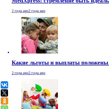
MedXpress: стремление быть идеаль
2 года ago
2 года ago
Какие льготы и выплаты положены
2 года ago
2 года ago