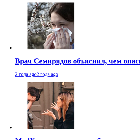
Врач Семирядов объяснил, чем опас
2 года ago
2 года ago