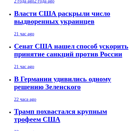
2 года ago
2 года ago
Власти США раскрыли число
выдворенных украинцев
21 час ago
Сенат США нашел способ ускорить
принятие санкций против России
21 час ago
В Германии удивились одному
решению Зеленского
22 часа ago
Трамп похвастался крупным
трофеем США