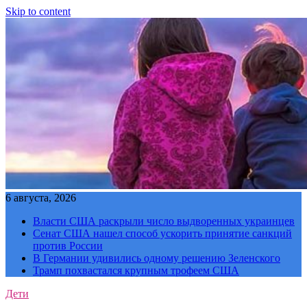
Skip to content
6 августа, 2026
Власти США раскрыли число выдворенных украинцев
Сенат США нашел способ ускорить принятие санкций
против России
В Германии удивились одному решению Зеленского
Трамп похвастался крупным трофеем США
Дети