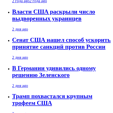
2 года ago
2 года ago
Власти США раскрыли число
выдворенных украинцев
2 дня ago
Сенат США нашел способ ускорить
принятие санкций против России
2 дня ago
В Германии удивились одному
решению Зеленского
2 дня ago
Трамп похвастался крупным
трофеем США