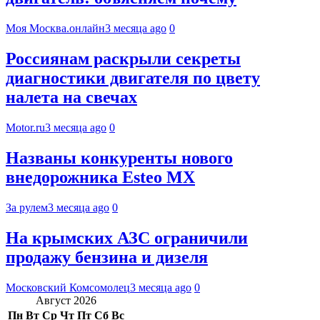
Моя Москва.онлайн
3 месяца ago
0
Россиянам раскрыли секреты
диагностики двигателя по цвету
налета на свечах
Motor.ru
3 месяца ago
0
Названы конкуренты нового
внедорожника Esteo MX
За рулем
3 месяца ago
0
На крымских АЗС ограничили
продажу бензина и дизеля
Московский Комсомолец
3 месяца ago
0
Август 2026
Пн
Вт
Ср
Чт
Пт
Сб
Вс