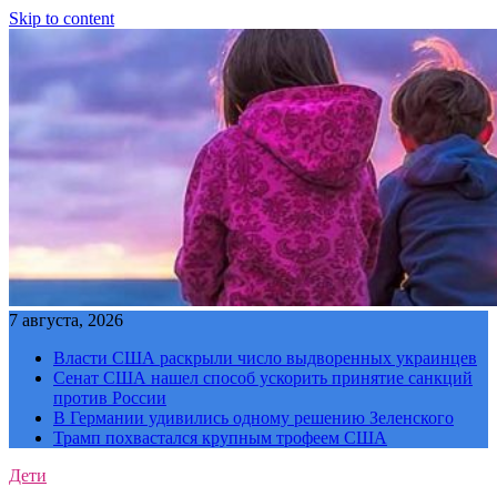
Skip to content
7 августа, 2026
Власти США раскрыли число выдворенных украинцев
Сенат США нашел способ ускорить принятие санкций
против России
В Германии удивились одному решению Зеленского
Трамп похвастался крупным трофеем США
Дети