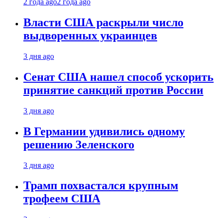
2 года ago
2 года ago
Власти США раскрыли число
выдворенных украинцев
3 дня ago
Сенат США нашел способ ускорить
принятие санкций против России
3 дня ago
В Германии удивились одному
решению Зеленского
3 дня ago
Трамп похвастался крупным
трофеем США