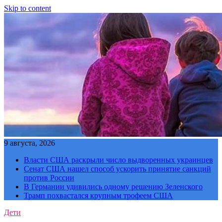
Skip to content
9 августа, 2026
Власти США раскрыли число выдворенных украинцев
Сенат США нашел способ ускорить принятие санкций
против России
В Германии удивились одному решению Зеленского
Трамп похвастался крупным трофеем США
Дети