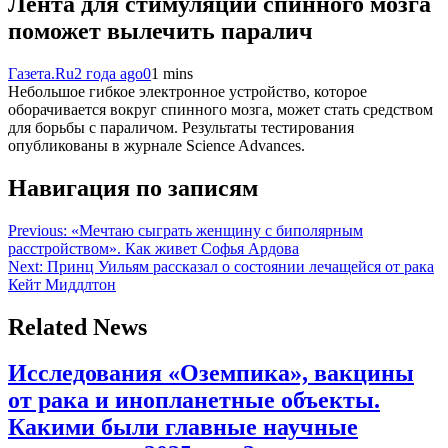
Лента для стимуляции спинного мозга
поможет вылечить паралич
Газета.Ru
2 года ago
0
1 mins
Небольшое гибкое электронное устройство, которое
оборачивается вокруг спинного мозга, может стать средством
для борьбы с параличом. Результаты тестирования
опубликованы в журнале Science Advances.
Навигация по записям
Previous:
«Мечтаю сыграть женщину с биполярным
расстройством». Как живет Софья Ардова
Next:
Принц Уильям рассказал о состоянии лечащейся от рака
Кейт Миддлтон
Related News
Исследования «Оземпика», вакцины
от рака и инопланетные объекты.
Какими были главные научные