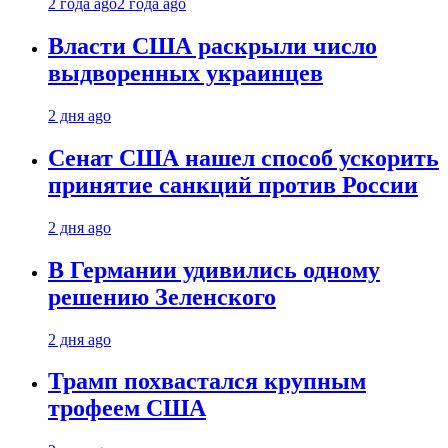
2 года ago
2 года ago
Власти США раскрыли число
выдворенных украинцев
2 дня ago
Сенат США нашел способ ускорить
принятие санкций против России
2 дня ago
В Германии удивились одному
решению Зеленского
2 дня ago
Трамп похвастался крупным
трофеем США