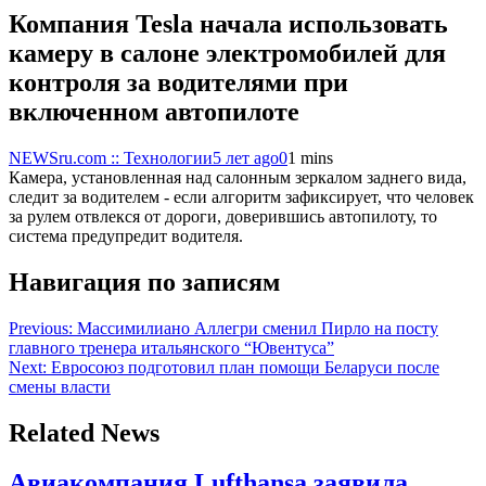
Компания Tesla начала использовать
камеру в салоне электромобилей для
контроля за водителями при
включенном автопилоте
NEWSru.com :: Технологии
5 лет ago
0
1 mins
Камера, установленная над салонным зеркалом заднего вида,
следит за водителем - если алгоритм зафиксирует, что человек
за рулем отвлекся от дороги, доверившись автопилоту, то
система предупредит водителя.
Навигация по записям
Previous:
Массимилиано Аллегри сменил Пирло на посту
главного тренера итальянского “Ювентуса”
Next:
Евросоюз подготовил план помощи Беларуси после
смены власти
Related News
Авиакомпания Lufthansa заявила,