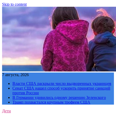
Skip to content
7 августа, 2026
Власти США раскрыли число выдворенных украинцев
Сенат США нашел способ ускорить принятие санкций
против России
В Германии удивились одному решению Зеленского
Трамп похвастался крупным трофеем США
Дети