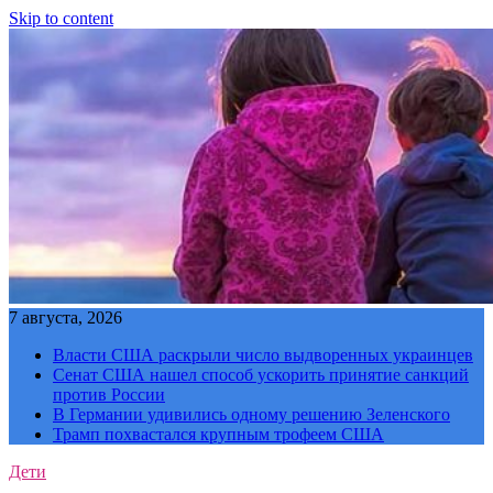
Skip to content
7 августа, 2026
Власти США раскрыли число выдворенных украинцев
Сенат США нашел способ ускорить принятие санкций
против России
В Германии удивились одному решению Зеленского
Трамп похвастался крупным трофеем США
Дети