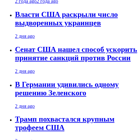
2 года ago
2 года ago
Власти США раскрыли число
выдворенных украинцев
2 дня ago
Сенат США нашел способ ускорить
принятие санкций против России
2 дня ago
В Германии удивились одному
решению Зеленского
2 дня ago
Трамп похвастался крупным
трофеем США