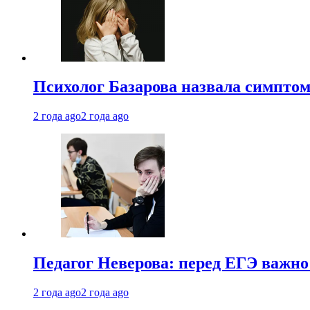
Психолог Базарова назвала симптом
2 года ago
2 года ago
Педагог Неверова: перед ЕГЭ важно
2 года ago
2 года ago