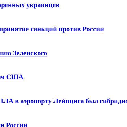
оренных украинцев
принятие санкций против России
нию Зеленского
еем США
ПЛА в аэропорту Лейпцига был гибридн
и России