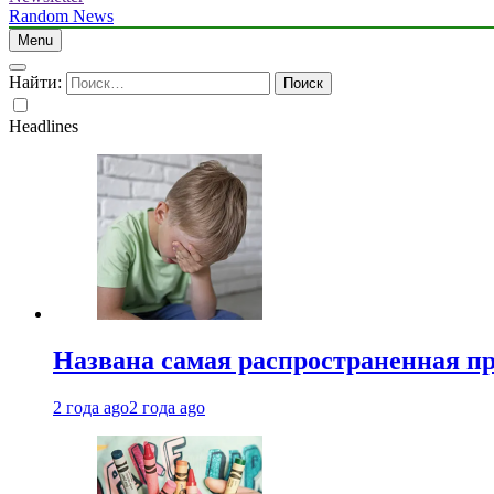
Random News
Menu
Найти:
Headlines
Названа самая распространенная п
2 года ago
2 года ago