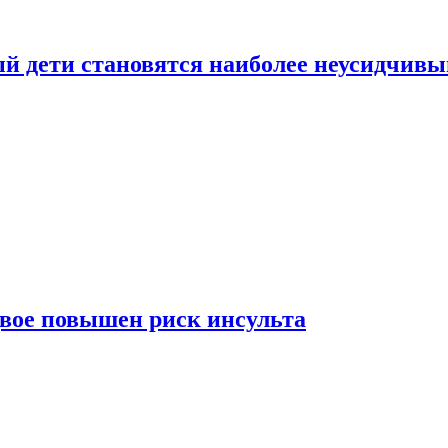
рый дети становятся наиболее неусидчив
вдвое повышен риск инсульта