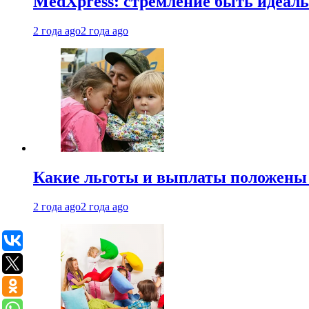
MedXpress: стремление быть идеаль
2 года ago
2 года ago
Какие льготы и выплаты положены
2 года ago
2 года ago