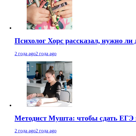
Психолог Хорс рассказал, нужно ли
2 года ago
2 года ago
Методист Мушта: чтобы сдать ЕГЭ н
2 года ago
2 года ago