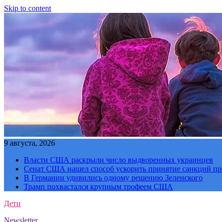
Skip to content
9 августа, 2026
Власти США раскрыли число выдворенных украинцев
Сенат США нашел способ ускорить принятие санкций пр
В Германии удивились одному решению Зеленского
Трамп похвастался крупным трофеем США
Дети
Newsletter