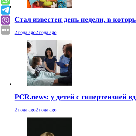
Стал известен день недели, в кото
2 года ago
2 года ago
PCR.news: у детей с гипертензией 
2 года ago
2 года ago