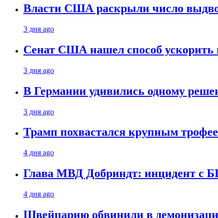
Власти США раскрыли число выдв
3 дня ago
Сенат США нашел способ ускорить 
3 дня ago
В Германии удивились одному реше
3 дня ago
Трамп похвастался крупным троф
4 дня ago
Глава МВД Добриндт: инцидент с Б
4 дня ago
Швейцарию обвинили в демонизаци