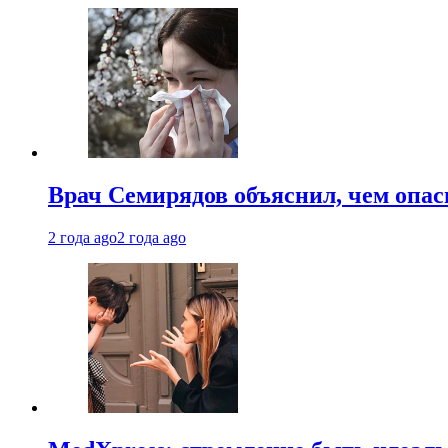
Врач Семирядов объяснил, чем опас
2 года ago
2 года ago