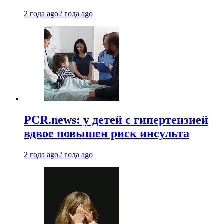
2 года ago
2 года ago
PCR.news: у детей с гипертензией
вдвое повышен риск инсульта
2 года ago
2 года ago