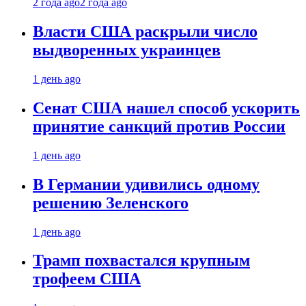
2 года ago
2 года ago
Власти США раскрыли число
выдворенных украинцев
1 день ago
Сенат США нашел способ ускорить
принятие санкций против России
1 день ago
В Германии удивились одному
решению Зеленского
1 день ago
Трамп похвастался крупным
трофеем США