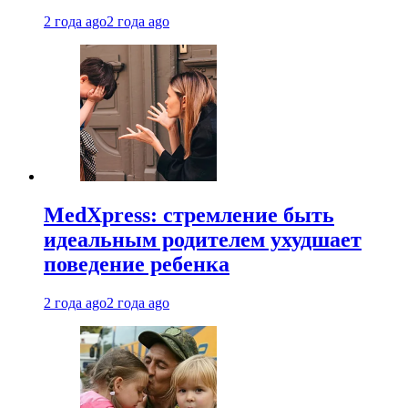
2 года ago
2 года ago
MedXpress: стремление быть
идеальным родителем ухудшает
поведение ребенка
2 года ago
2 года ago