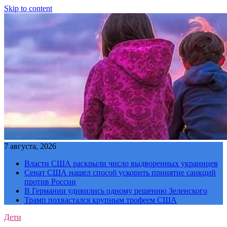
Skip to content
7 августа, 2026
Власти США раскрыли число выдворенных украинцев
Сенат США нашел способ ускорить принятие санкций
против России
В Германии удивились одному решению Зеленского
Трамп похвастался крупным трофеем США
Дети