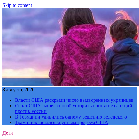
Skip to content
8 августа, 2026
Власти США раскрыли число выдворенных украинцев
Сенат США нашел способ ускорить принятие санкций
против России
В Германии удивились одному решению Зеленского
Трамп похвастался крупным трофеем США
Дети