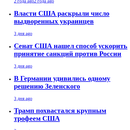
2 года ago
2 года ago
Власти США раскрыли число
выдворенных украинцев
3 дня ago
Сенат США нашел способ ускорить
принятие санкций против России
3 дня ago
В Германии удивились одному
решению Зеленского
3 дня ago
Трамп похвастался крупным
трофеем США