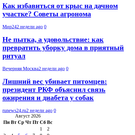
Как избавиться от крыс на дачном
участке? Советы агронома
Мир24
2 недели ago
0
Не пытка, а удовольствие: как
превратить уборку дома в приятный
ритуал
Вечерняя Москва
2 недели ago
0
Лишний вес убивает питомцев:
президент РКФ объяснил связь
ожирения и диабета у собак
runews24.ru
2 недели ago
0
Август 2026
Пн
Вт
Ср
Чт
Пт
Сб
Вс
1
2