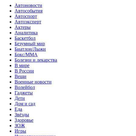
Автоновости
Автособытия
Автоспорт
Автоэксперт
Актеры
Аналитика
Баскетбол
Безумный мир
Биатлон/Лыжи
Бокс/MMA
Болезни и лекарства
В мире
В России
Вещи
Военные новости
Волейбол
Гаджеты
Дети
Дом и сад
Еда
Звёзды
Здоровье
ЗОЖ
Игры