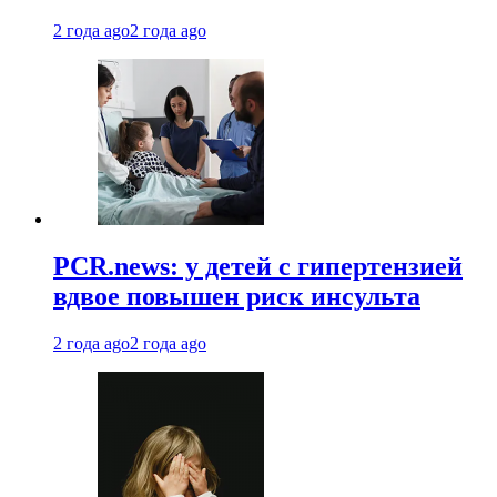
2 года ago
2 года ago
PCR.news: у детей с гипертензией
вдвое повышен риск инсульта
2 года ago
2 года ago