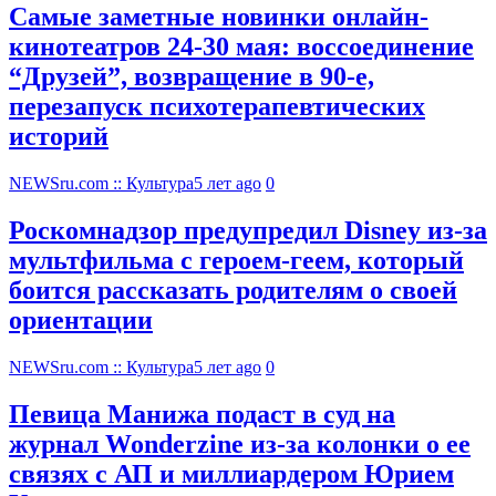
Самые заметные новинки онлайн-
кинотеатров 24-30 мая: воссоединение
“Друзей”, возвращение в 90-е,
перезапуск психотерапевтических
историй
NEWSru.com :: Культура
5 лет ago
0
Роскомнадзор предупредил Disney из-за
мультфильма c героем-геем, который
боится рассказать родителям о своей
ориентации
NEWSru.com :: Культура
5 лет ago
0
Певица Манижа подаст в суд на
журнал Wonderzine из-за колонки о ее
связях с АП и миллиардером Юрием