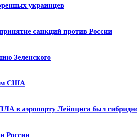
оренных украинцев
принятие санкций против России
нию Зеленского
еем США
ПЛА в аэропорту Лейпцига был гибридн
и России