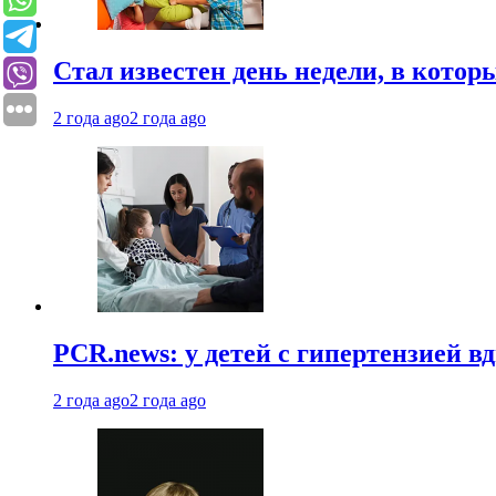
Стал известен день недели, в кото
2 года ago
2 года ago
PCR.news: у детей с гипертензией 
2 года ago
2 года ago