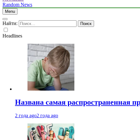
Random News
Menu
Найти:
Headlines
Названа самая распространенная п
2 года ago
2 года ago