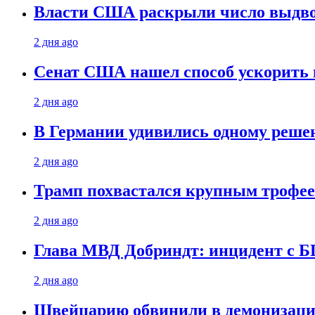
Власти США раскрыли число выдв
2 дня ago
Сенат США нашел способ ускорить 
2 дня ago
В Германии удивились одному реше
2 дня ago
Трамп похвастался крупным троф
2 дня ago
Глава МВД Добриндт: инцидент с Б
2 дня ago
Швейцарию обвинили в демонизаци