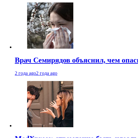
Врач Семирядов объяснил, чем опас
2 года ago
2 года ago