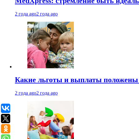
MedXpress: стремление быть идеаль
2 года ago
2 года ago
Какие льготы и выплаты положены
2 года ago
2 года ago