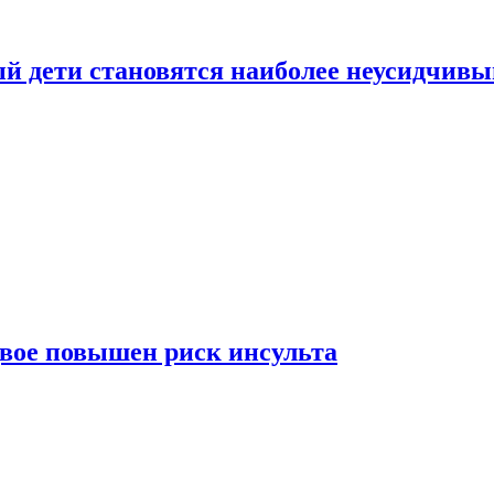
рый дети становятся наиболее неусидчив
вдвое повышен риск инсульта