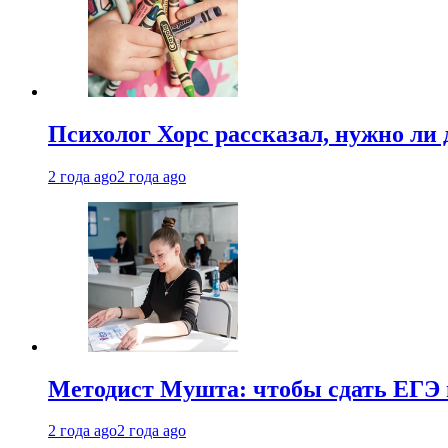
Психолог Хорс рассказал, нужно ли
2 года ago
2 года ago
Методист Мушта: чтобы сдать ЕГЭ н
2 года ago
2 года ago