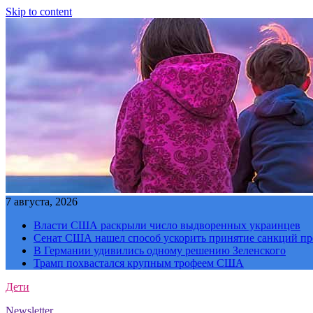
Skip to content
7 августа, 2026
Власти США раскрыли число выдворенных украинцев
Сенат США нашел способ ускорить принятие санкций пр
В Германии удивились одному решению Зеленского
Трамп похвастался крупным трофеем США
Дети
Newsletter