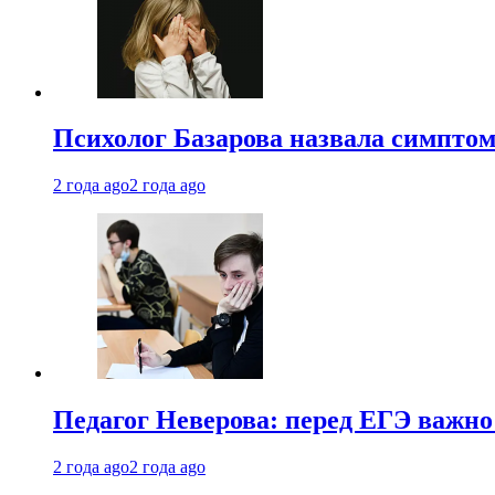
Психолог Базарова назвала симптом
2 года ago
2 года ago
Педагог Неверова: перед ЕГЭ важно
2 года ago
2 года ago