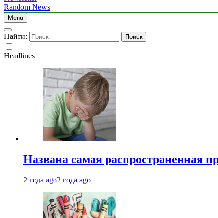
Random News
Menu
Найти:
Headlines
Названа самая распространенная п
2 года ago
2 года ago