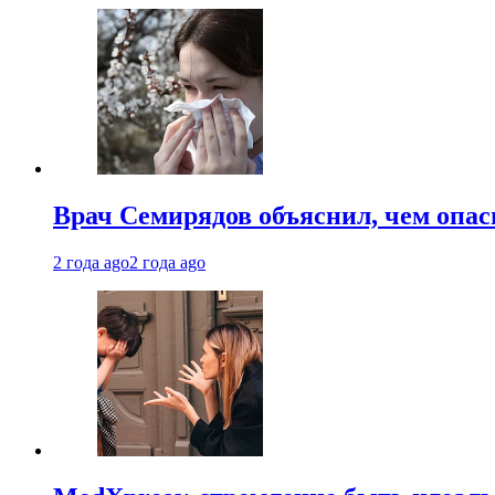
Врач Семирядов объяснил, чем опас
2 года ago
2 года ago