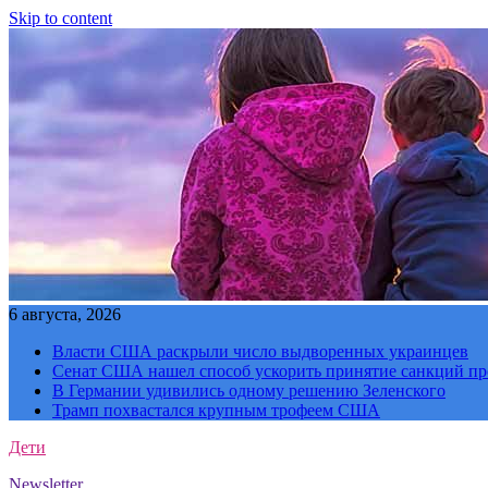
Skip to content
6 августа, 2026
Власти США раскрыли число выдворенных украинцев
Сенат США нашел способ ускорить принятие санкций пр
В Германии удивились одному решению Зеленского
Трамп похвастался крупным трофеем США
Дети
Newsletter