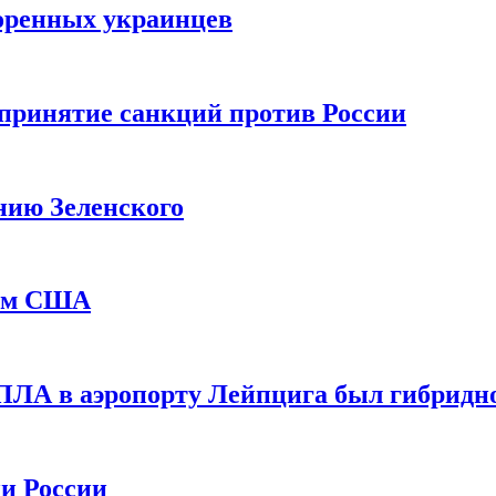
оренных украинцев
принятие санкций против России
нию Зеленского
еем США
ПЛА в аэропорту Лейпцига был гибридн
и России