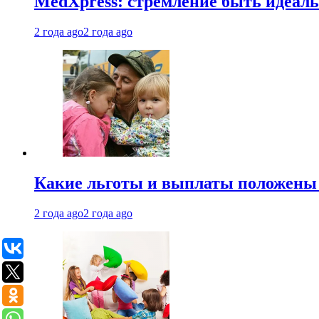
MedXpress: стремление быть идеаль
2 года ago
2 года ago
Какие льготы и выплаты положены
2 года ago
2 года ago