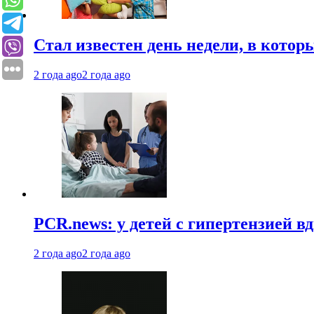
Стал известен день недели, в кото
2 года ago
2 года ago
PCR.news: у детей с гипертензией 
2 года ago
2 года ago