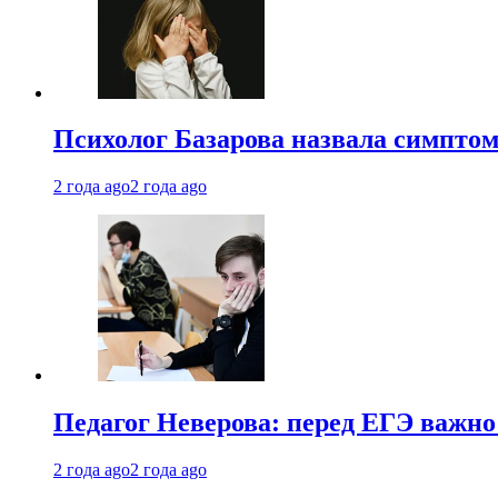
Психолог Базарова назвала симптом
2 года ago
2 года ago
Педагог Неверова: перед ЕГЭ важно
2 года ago
2 года ago