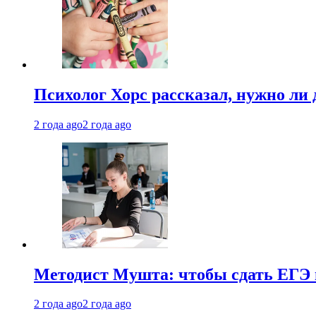
Психолог Хорс рассказал, нужно ли
2 года ago
2 года ago
Методист Мушта: чтобы сдать ЕГЭ н
2 года ago
2 года ago