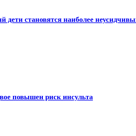
рый дети становятся наиболее неусидчив
вдвое повышен риск инсульта