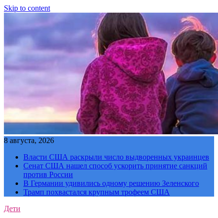
Skip to content
8 августа, 2026
Власти США раскрыли число выдворенных украинцев
Сенат США нашел способ ускорить принятие санкций
против России
В Германии удивились одному решению Зеленского
Трамп похвастался крупным трофеем США
Дети