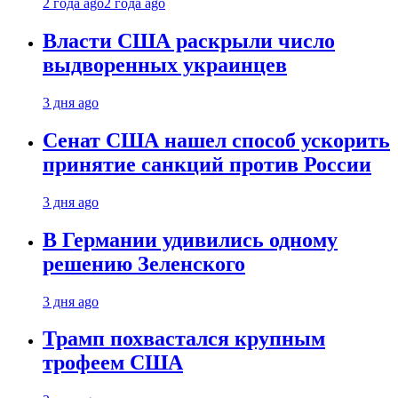
2 года ago
2 года ago
Власти США раскрыли число
выдворенных украинцев
3 дня ago
Сенат США нашел способ ускорить
принятие санкций против России
3 дня ago
В Германии удивились одному
решению Зеленского
3 дня ago
Трамп похвастался крупным
трофеем США