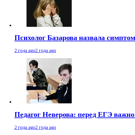
Психолог Базарова назвала симптом
2 года ago
2 года ago
Педагог Неверова: перед ЕГЭ важно
2 года ago
2 года ago