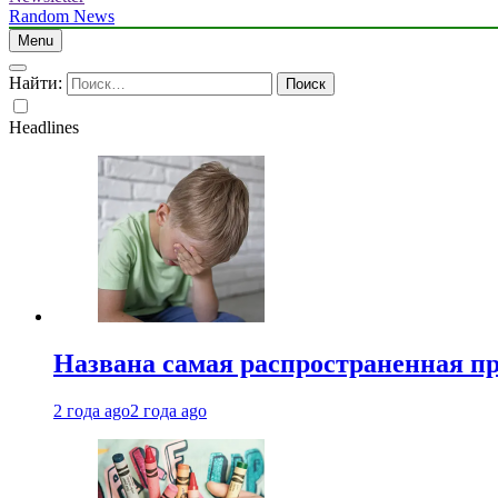
Random News
Menu
Найти:
Headlines
Названа самая распространенная п
2 года ago
2 года ago