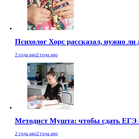
Психолог Хорс рассказал, нужно ли
2 года ago
2 года ago
Методист Мушта: чтобы сдать ЕГЭ н
2 года ago
2 года ago