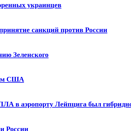
оренных украинцев
принятие санкций против России
нию Зеленского
еем США
ПЛА в аэропорту Лейпцига был гибридн
и России