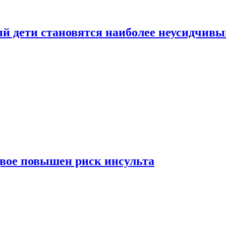
рый дети становятся наиболее неусидчив
вдвое повышен риск инсульта