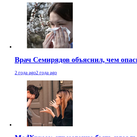
Врач Семирядов объяснил, чем опас
2 года ago
2 года ago