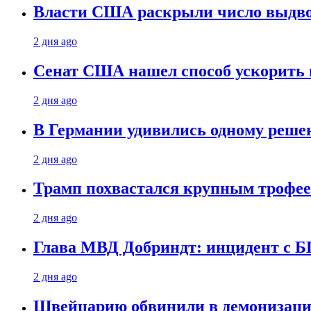
Власти США раскрыли число выдв
2 дня ago
Сенат США нашел способ ускорить 
2 дня ago
В Германии удивились одному реше
2 дня ago
Трамп похвастался крупным троф
2 дня ago
Глава МВД Добриндт: инцидент с Б
2 дня ago
Швейцарию обвинили в демонизаци