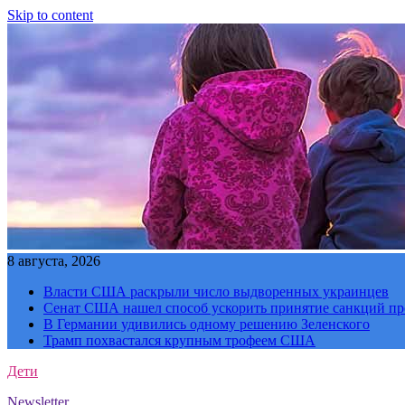
Skip to content
8 августа, 2026
Власти США раскрыли число выдворенных украинцев
Сенат США нашел способ ускорить принятие санкций пр
В Германии удивились одному решению Зеленского
Трамп похвастался крупным трофеем США
Дети
Newsletter