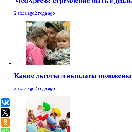
MedXpress: стремление быть идеаль
2 года ago
2 года ago
Какие льготы и выплаты положены
2 года ago
2 года ago