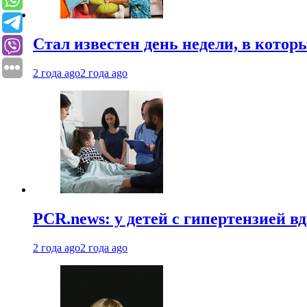
Стал известен день недели, в кото
2 года ago
2 года ago
PCR.news: у детей с гипертензией 
2 года ago
2 года ago