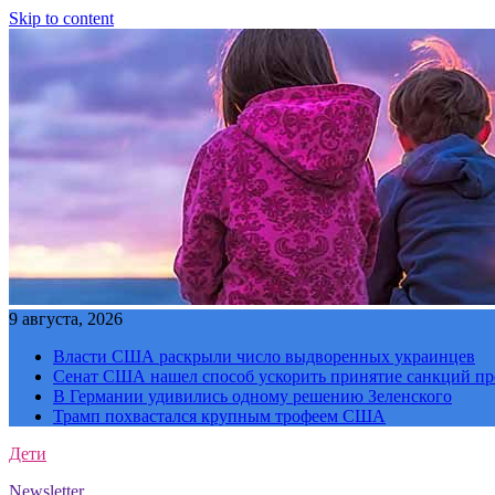
Skip to content
9 августа, 2026
Власти США раскрыли число выдворенных украинцев
Сенат США нашел способ ускорить принятие санкций пр
В Германии удивились одному решению Зеленского
Трамп похвастался крупным трофеем США
Дети
Newsletter