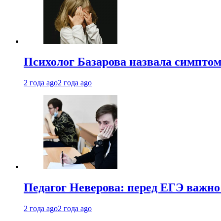
Психолог Базарова назвала симптом
2 года ago
2 года ago
Педагог Неверова: перед ЕГЭ важно
2 года ago
2 года ago