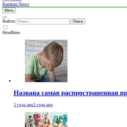
Random News
Menu
Найти:
Headlines
Названа самая распространенная п
2 года ago
2 года ago