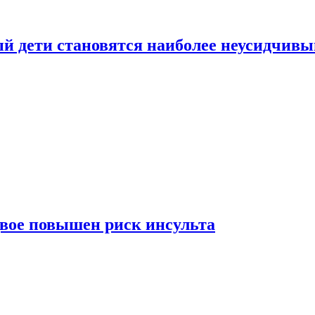
рый дети становятся наиболее неусидчив
вдвое повышен риск инсульта