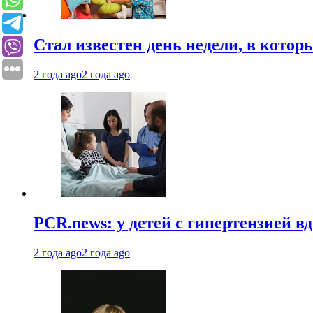
Стал известен день недели, в кото
2 года ago
2 года ago
PCR.news: у детей с гипертензией 
2 года ago
2 года ago