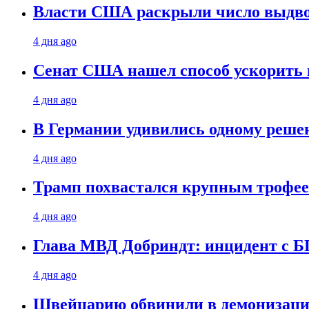
Власти США раскрыли число выдв
4 дня ago
Сенат США нашел способ ускорить 
4 дня ago
В Германии удивились одному реше
4 дня ago
Трамп похвастался крупным троф
4 дня ago
Глава МВД Добриндт: инцидент с Б
4 дня ago
Швейцарию обвинили в демонизаци