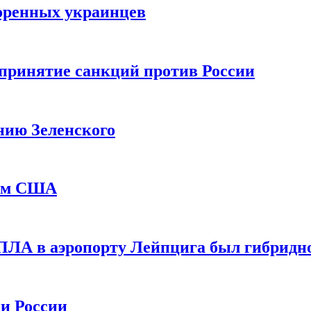
оренных украинцев
принятие санкций против России
нию Зеленского
еем США
ПЛА в аэропорту Лейпцига был гибридн
и России