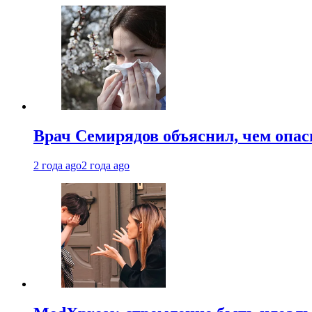
Врач Семирядов объяснил, чем опас
2 года ago
2 года ago