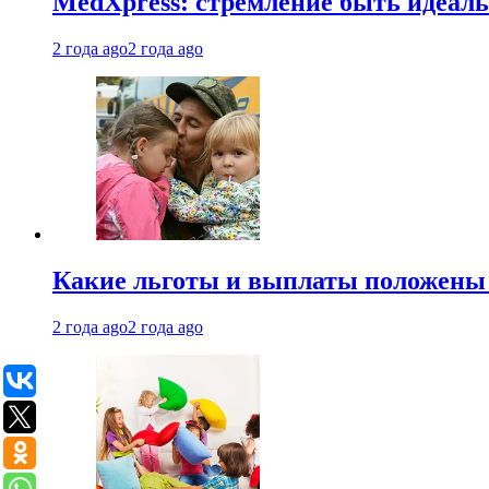
MedXpress: стремление быть идеаль
2 года ago
2 года ago
Какие льготы и выплаты положены
2 года ago
2 года ago