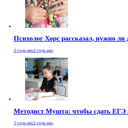
Психолог Хорс рассказал, нужно ли
2 года ago
2 года ago
Методист Мушта: чтобы сдать ЕГЭ н
2 года ago
2 года ago