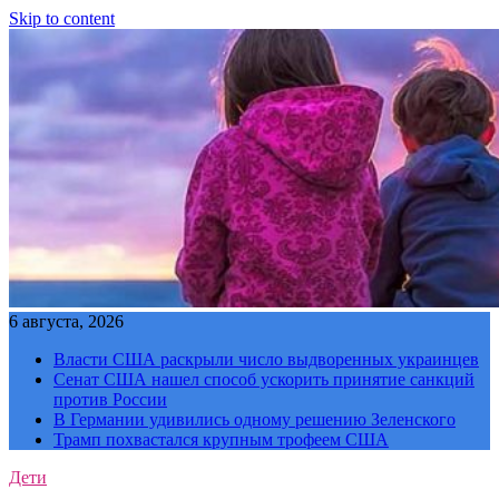
Skip to content
6 августа, 2026
Власти США раскрыли число выдворенных украинцев
Сенат США нашел способ ускорить принятие санкций
против России
В Германии удивились одному решению Зеленского
Трамп похвастался крупным трофеем США
Дети