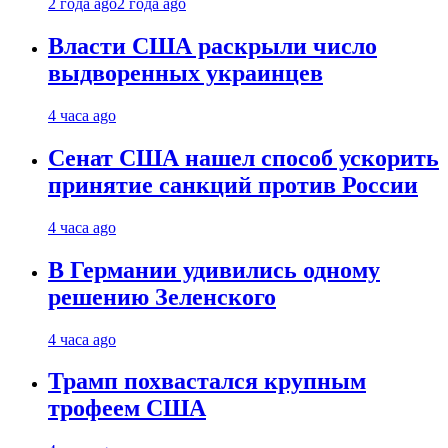
2 года ago
2 года ago
Власти США раскрыли число
выдворенных украинцев
4 часа ago
Сенат США нашел способ ускорить
принятие санкций против России
4 часа ago
В Германии удивились одному
решению Зеленского
4 часа ago
Трамп похвастался крупным
трофеем США