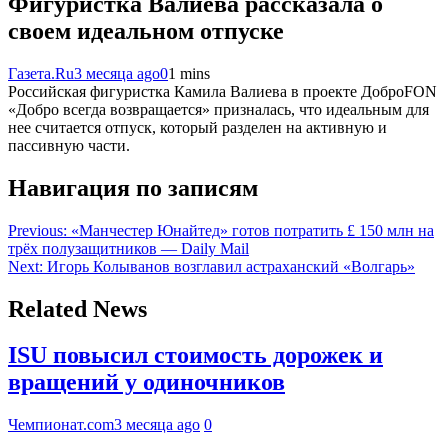
Фигуристка Валиева рассказала о
своем идеальном отпуске
Газета.Ru
3 месяца ago
0
1 mins
Российская фигуристка Камила Валиева в проекте ДоброFON
«Добро всегда возвращается» призналась, что идеальным для
нее считается отпуск, который разделен на активную и
пассивную части.
Навигация по записям
Previous:
«Манчестер Юнайтед» готов потратить £ 150 млн на
трёх полузащитников — Daily Mail
Next:
Игорь Колыванов возглавил астраханский «Волгарь»
Related News
ISU повысил стоимость дорожек и
вращений у одиночников
Чемпионат.com
3 месяца ago
0