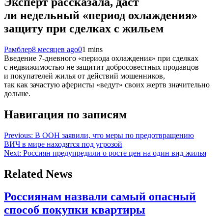
Эксперт рассказала, даст
ли недельный «период охлаждения»
защиту при сделках с жильем
Рамблер
8 месяцев ago
0
1 mins
Введение 7-дневного «периода охлаждения» при сделках
с недвижимостью не защитит добросовестных продавцов
и покупателей жилья от действий мошенников,
так как зачастую аферисты «ведут» своих жертв значительно
дольше.
Навигация по записям
Previous:
В ООН заявили, что меры по предотвращению
ВИЧ в мире находятся под угрозой
Next:
Россиян предупредили о росте цен на один вид жилья
Related News
Россиянам назвали самый опасный
способ покупки квартиры