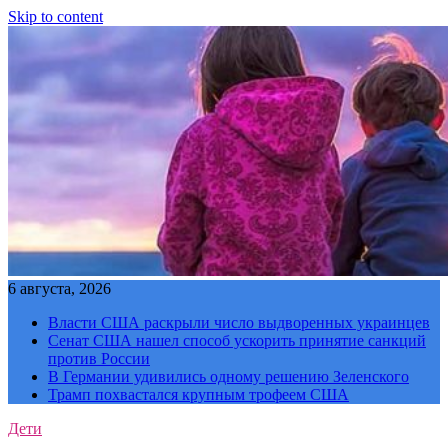
Skip to content
6 августа, 2026
Власти США раскрыли число выдворенных украинцев
Сенат США нашел способ ускорить принятие санкций
против России
В Германии удивились одному решению Зеленского
Трамп похвастался крупным трофеем США
Дети