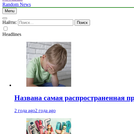
Random News
Menu
Найти:
Headlines
Названа самая распространенная п
2 года ago
2 года ago