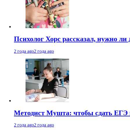
Психолог Хорс рассказал, нужно ли
2 года ago
2 года ago
Методист Мушта: чтобы сдать ЕГЭ н
2 года ago
2 года ago