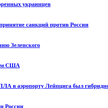
оренных украинцев
принятие санкций против России
нию Зеленского
еем США
ПЛА в аэропорту Лейпцига был гибридн
и России