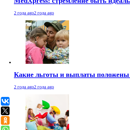
MedXpress: стремление быть идеаль
2 года ago
2 года ago
Какие льготы и выплаты положены
2 года ago
2 года ago