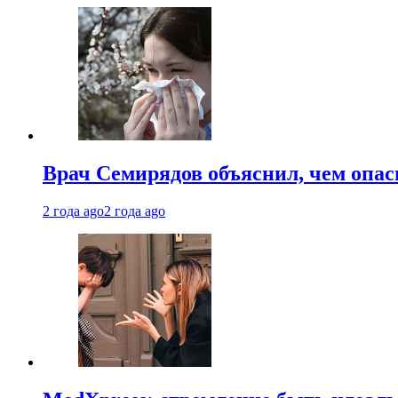
Врач Семирядов объяснил, чем опас
2 года ago
2 года ago