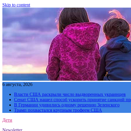
Skip to content
6 августа, 2026
Власти США раскрыли число выдворенных украинцев
Сенат США нашел способ ускорить принятие санкций пр
В Германии удивились одному решению Зеленского
Трамп похвастался крупным трофеем США
Дети
Newsletter