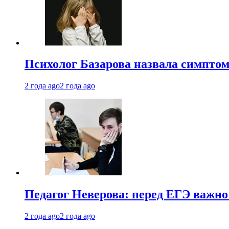
Психолог Базарова назвала симптом
2 года ago
2 года ago
Педагог Неверова: перед ЕГЭ важно
2 года ago
2 года ago