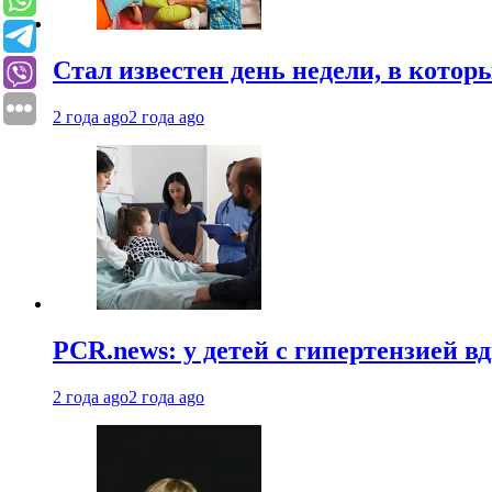
Стал известен день недели, в кото
2 года ago
2 года ago
PCR.news: у детей с гипертензией 
2 года ago
2 года ago