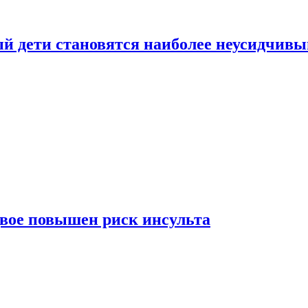
рый дети становятся наиболее неусидчив
вдвое повышен риск инсульта