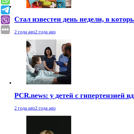
Стал известен день недели, в кото
2 года ago
2 года ago
PCR.news: у детей с гипертензией 
2 года ago
2 года ago