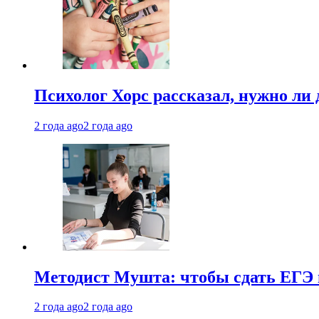
Психолог Хорс рассказал, нужно ли
2 года ago
2 года ago
Методист Мушта: чтобы сдать ЕГЭ н
2 года ago
2 года ago