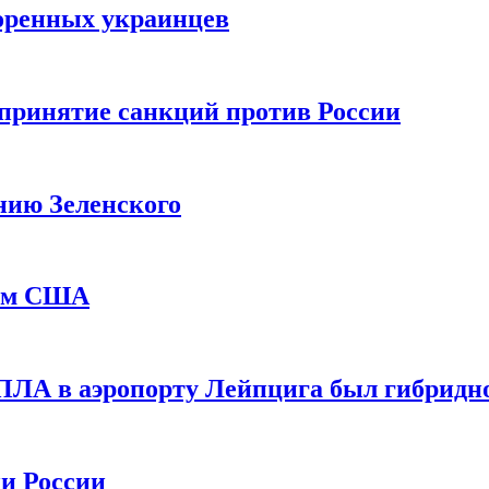
оренных украинцев
принятие санкций против России
нию Зеленского
еем США
ПЛА в аэропорту Лейпцига был гибридн
и России