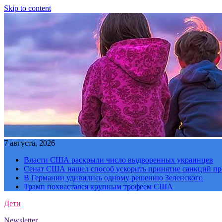
Skip to content
7 августа, 2026
Власти США раскрыли число выдворенных украинцев
Сенат США нашел способ ускорить принятие санкций пр
В Германии удивились одному решению Зеленского
Трамп похвастался крупным трофеем США
Дети
Newsletter