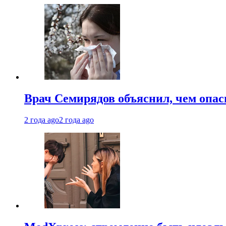
Врач Семирядов объяснил, чем опас
2 года ago
2 года ago