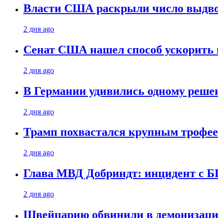
Власти США раскрыли число выдв
2 дня ago
Сенат США нашел способ ускорить 
2 дня ago
В Германии удивились одному реше
2 дня ago
Трамп похвастался крупным троф
2 дня ago
Глава МВД Добриндт: инцидент с Б
2 дня ago
Швейцарию обвинили в демонизаци