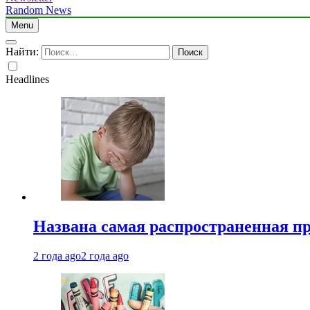
Random News
Menu
Найти:
Headlines
Названа самая распространенная п
2 года ago
2 года ago