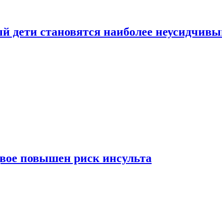
рый дети становятся наиболее неусидчив
вдвое повышен риск инсульта