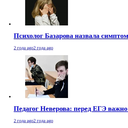
Психолог Базарова назвала симптом
2 года ago
2 года ago
Педагог Неверова: перед ЕГЭ важно
2 года ago
2 года ago