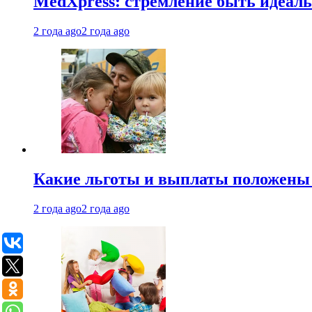
MedXpress: стремление быть идеаль
2 года ago
2 года ago
Какие льготы и выплаты положены
2 года ago
2 года ago