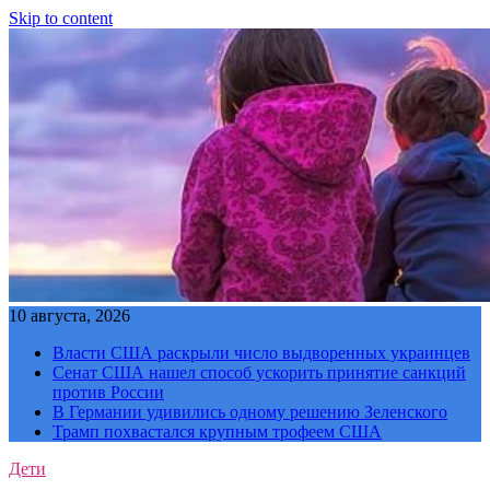
Skip to content
10 августа, 2026
Власти США раскрыли число выдворенных украинцев
Сенат США нашел способ ускорить принятие санкций
против России
В Германии удивились одному решению Зеленского
Трамп похвастался крупным трофеем США
Дети