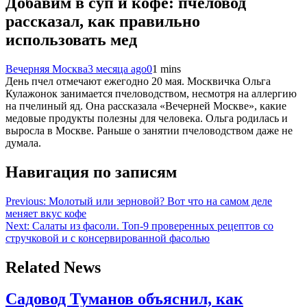
Добавим в суп и кофе: пчеловод
рассказал, как правильно
использовать мед
Вечерняя Москва
3 месяца ago
0
1 mins
День пчел отмечают ежегодно 20 мая. Москвичка Ольга
Кулажонок занимается пчеловодством, несмотря на аллергию
на пчелиный яд. Она рассказала «Вечерней Москве», какие
медовые продукты полезны для человека. Ольга родилась и
выросла в Москве. Раньше о занятии пчеловодством даже не
думала.
Навигация по записям
Previous:
Молотый или зерновой? Вот что на самом деле
меняет вкус кофе
Next:
Салаты из фасоли. Топ-9 проверенных рецептов со
стручковой и с консервированной фасолью
Related News
Садовод Туманов объяснил, как