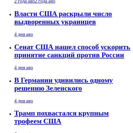
2 года ago
2 года ago
Власти США раскрыли число
выдворенных украинцев
4 дня ago
Сенат США нашел способ ускорить
принятие санкций против России
4 дня ago
В Германии удивились одному
решению Зеленского
4 дня ago
Трамп похвастался крупным
трофеем США