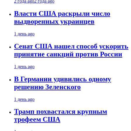
2 года ago
2 года ago
Власти США раскрыли число
выдворенных украинцев
1 день ago
Сенат США нашел способ ускорить
принятие санкций против России
1 день ago
В Германии удивились одному
решению Зеленского
1 день ago
Трамп похвастался крупным
трофеем США