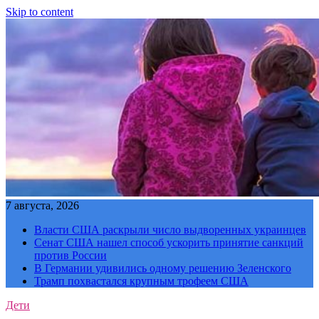
Skip to content
7 августа, 2026
Власти США раскрыли число выдворенных украинцев
Сенат США нашел способ ускорить принятие санкций
против России
В Германии удивились одному решению Зеленского
Трамп похвастался крупным трофеем США
Дети