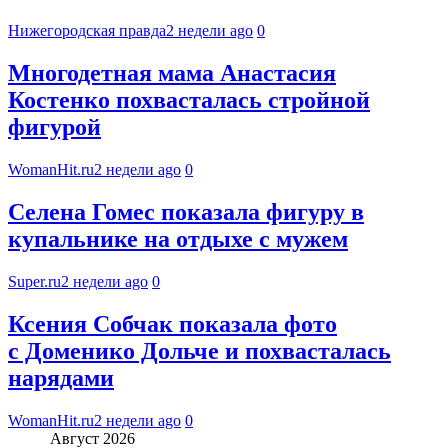
Нижегородская правда
2 недели ago
0
Многодетная мама Анастасия
Костенко похвасталась стройной
фигурой
WomanHit.ru
2 недели ago
0
Селена Гомес показала фигуру в
купальнике на отдыхе с мужем
Super.ru
2 недели ago
0
Ксения Собчак показала фото
с Доменико Дольче и похвасталась
нарядами
WomanHit.ru
2 недели ago
0
Август 2026