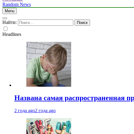
Random News
Menu
Найти:
Headlines
Названа самая распространенная п
2 года ago
2 года ago