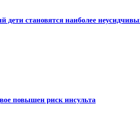
рый дети становятся наиболее неусидчив
вдвое повышен риск инсульта