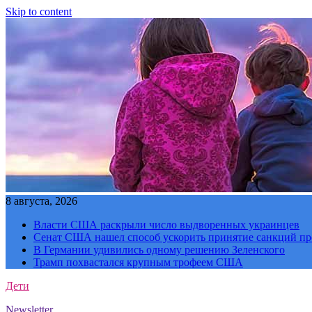
Skip to content
8 августа, 2026
Власти США раскрыли число выдворенных украинцев
Сенат США нашел способ ускорить принятие санкций пр
В Германии удивились одному решению Зеленского
Трамп похвастался крупным трофеем США
Дети
Newsletter