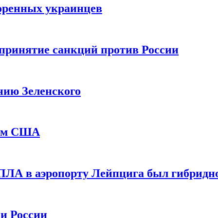
оренных украинцев
принятие санкций против России
нию Зеленского
еем США
ПЛА в аэропорту Лейпцига был гибридн
и России