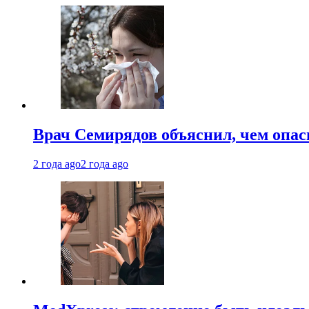
Врач Семирядов объяснил, чем опас
2 года ago
2 года ago