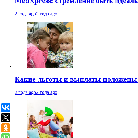
MedXpress: стремление быть идеаль
2 года ago
2 года ago
Какие льготы и выплаты положены
2 года ago
2 года ago