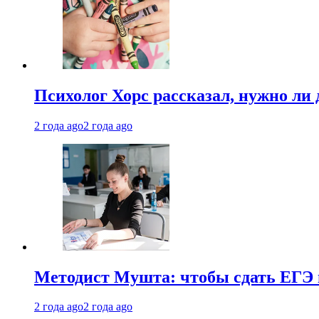
Психолог Хорс рассказал, нужно ли
2 года ago
2 года ago
Методист Мушта: чтобы сдать ЕГЭ н
2 года ago
2 года ago