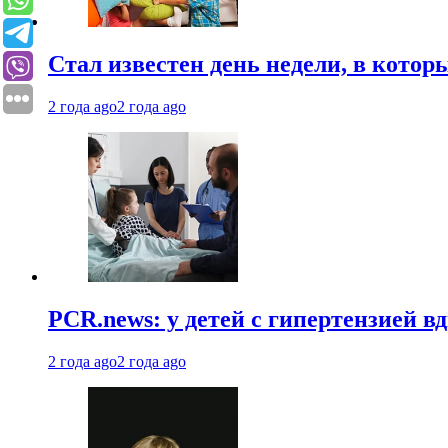
Стал известен день недели, в кото
2 года ago
2 года ago
PCR.news: у детей с гипертензией 
2 года ago
2 года ago