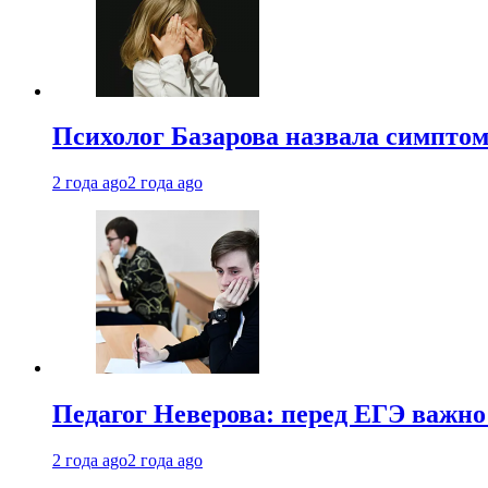
Психолог Базарова назвала симптом
2 года ago
2 года ago
Педагог Неверова: перед ЕГЭ важно
2 года ago
2 года ago