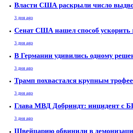
Власти США раскрыли число выдв
3 дня ago
Сенат США нашел способ ускорить 
3 дня ago
В Германии удивились одному реше
3 дня ago
Трамп похвастался крупным троф
3 дня ago
Глава МВД Добриндт: инцидент с Б
3 дня ago
Швейцарию обвинили в демонизаци