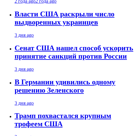
2 года ago
2 года ago
Власти США раскрыли число
выдворенных украинцев
3 дня ago
Сенат США нашел способ ускорить
принятие санкций против России
3 дня ago
В Германии удивились одному
решению Зеленского
3 дня ago
Трамп похвастался крупным
трофеем США