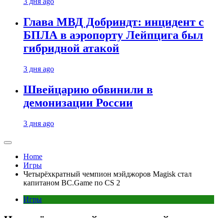
3 дня ago
Глава МВД Добриндт: инцидент с
БПЛА в аэропорту Лейпцига был
гибридной атакой
3 дня ago
Швейцарию обвинили в
демонизации России
3 дня ago
Home
Игры
Четырёхкратный чемпион мэйджоров Magisk стал
капитаном BC.Game по CS 2
Игры