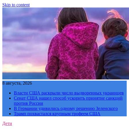
Skip to content
8 августа, 2026
Власти США раскрыли число выдворенных украинцев
Сенат США нашел способ ускорить принятие санкций
против России
В Германии удивились одному решению Зеленского
Трамп похвастался крупным трофеем США
Дети