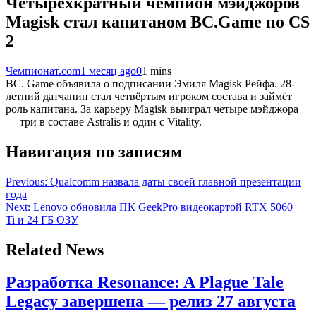
Четырёхкратный чемпион мэйджоров
Magisk стал капитаном BC.Game по CS
2
Чемпионат.com
1 месяц ago
0
1 mins
BC. Game объявила о подписании Эмиля Magisk Рейфа. 28-
летний датчанин стал четвёртым игроком состава и займёт
роль капитана. За карьеру Magisk выиграл четыре мэйджора
— три в составе Astralis и один с Vitality.
Навигация по записям
Previous:
Qualcomm назвала даты своей главной презентации
года
Next:
Lenovo обновила ПК GeekPro видеокартой RTX 5060
Ti и 24 ГБ ОЗУ
Related News
Разработка Resonance: A Plague Tale
Legacy завершена — релиз 27 августа