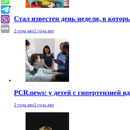
Стал известен день недели, в кото
2 года ago
2 года ago
PCR.news: у детей с гипертензией 
2 года ago
2 года ago