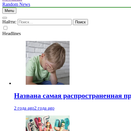
Random News
Menu
Найти:
Headlines
Названа самая распространенная п
2 года ago
2 года ago