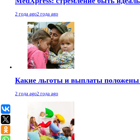
MedXpress: стремление быть идеаль
2 года ago
2 года ago
Какие льготы и выплаты положены
2 года ago
2 года ago