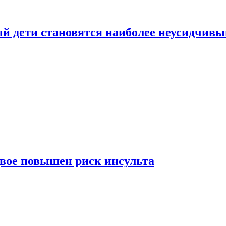
рый дети становятся наиболее неусидчив
вдвое повышен риск инсульта