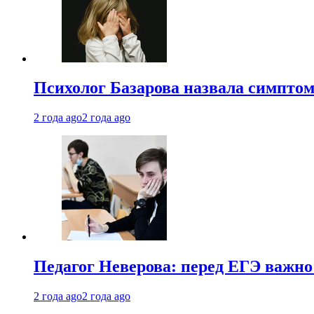
Психолог Базарова назвала симптом
2 года ago
2 года ago
Педагог Неверова: перед ЕГЭ важно
2 года ago
2 года ago