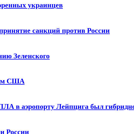
оренных украинцев
принятие санкций против России
нию Зеленского
еем США
ПЛА в аэропорту Лейпцига был гибридн
и России