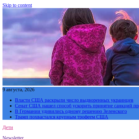
Skip to content
9 августа, 2026
Власти США раскрыли число выдворенных украинцев
Сенат США нашел способ ускорить принятие санкций пр
В Германии удивились одному решению Зеленского
Трамп похвастался крупным трофеем США
Дети
Newsletter