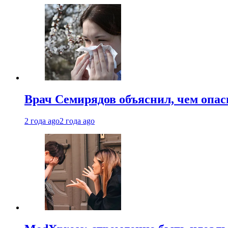
Врач Семирядов объяснил, чем опас
2 года ago
2 года ago