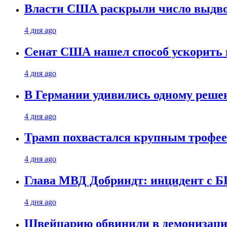
Власти США раскрыли число выдв
4 дня ago
Сенат США нашел способ ускорить 
4 дня ago
В Германии удивились одному реше
4 дня ago
Трамп похвастался крупным троф
4 дня ago
Глава МВД Добриндт: инцидент с Б
4 дня ago
Швейцарию обвинили в демонизаци