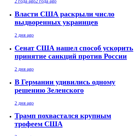
2 года ago
2 года ago
Власти США раскрыли число
выдворенных украинцев
2 дня ago
Сенат США нашел способ ускорить
принятие санкций против России
2 дня ago
В Германии удивились одному
решению Зеленского
2 дня ago
Трамп похвастался крупным
трофеем США