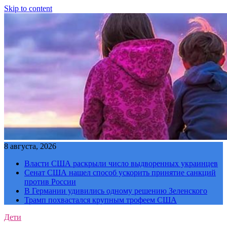
Skip to content
8 августа, 2026
Власти США раскрыли число выдворенных украинцев
Сенат США нашел способ ускорить принятие санкций
против России
В Германии удивились одному решению Зеленского
Трамп похвастался крупным трофеем США
Дети