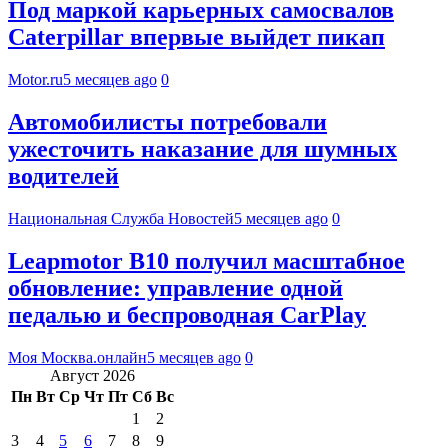
Под маркой карьерных самосвалов
Caterpillar впервые выйдет пикап
Motor.ru
5 месяцев ago
0
Автомобилисты потребовали
ужесточить наказание для шумных
водителей
Национальная Служба Новостей
5 месяцев ago
0
Leapmotor B10 получил масштабное
обновление: управление одной
педалью и беспроводная CarPlay
Моя Москва.онлайн
5 месяцев ago
0
Август 2026
Пн
Вт
Ср
Чт
Пт
Сб
Вс
1
2
3
4
5
6
7
8
9