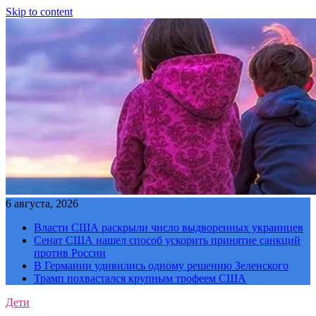
Skip to content
6 августа, 2026
Власти США раскрыли число выдворенных украинцев
Сенат США нашел способ ускорить принятие санкций
против России
В Германии удивились одному решению Зеленского
Трамп похвастался крупным трофеем США
Дети