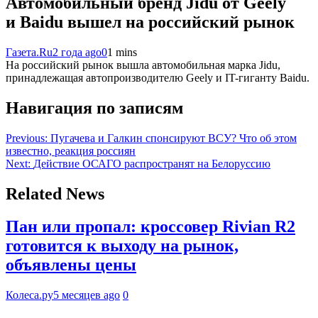
Автомобильный бренд Jidu от Geely
и Baidu вышел на российский рынок
Газета.Ru
2 года ago
0
1 mins
На российский рынок вышла автомобильная марка Jidu,
принадлежащая автопроизводителю Geely и IT-гиганту Baidu.
Навигация по записям
Previous:
Пугачева и Галкин спонсируют ВСУ? Что об этом
известно, реакция россиян
Next:
Действие ОСАГО распространят на Белоруссию
Related News
Пан или пропал: кроссовер Rivian R2
готовится к выходу на рынок,
объявлены цены
Колеса.ру
5 месяцев ago
0