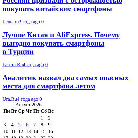
Россиян призвали с осторожностью
покупать китайские смартфоны
Lenta.ru
3 года ago
0
Лучше Китая и AliExpress. Почему
выгодно покупать смартфоны
в Турции
Газета.Ru
4 года ago
0
Аналитик назвал два самых опасных
места для смартфона летом
Ura.Ru
4 года ago
0
Август 2026
Пн
Вт
Ср
Чт
Пт
Сб
Вс
1
2
3
4
5
6
7
8
9
10
11
12
13
14
15
16