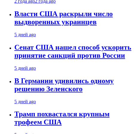
2 года ago
2 года ago
Власти США раскрыли число
выдворенных украинцев
5 дней ago
Сенат США нашел способ ускорить
принятие санкций против России
5 дней ago
В Германии удивились одному
решению Зеленского
5 дней ago
Трамп похвастался крупным
трофеем США