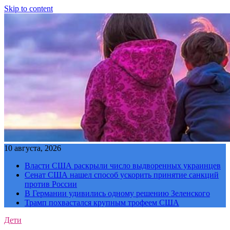
Skip to content
10 августа, 2026
Власти США раскрыли число выдворенных украинцев
Сенат США нашел способ ускорить принятие санкций
против России
В Германии удивились одному решению Зеленского
Трамп похвастался крупным трофеем США
Дети