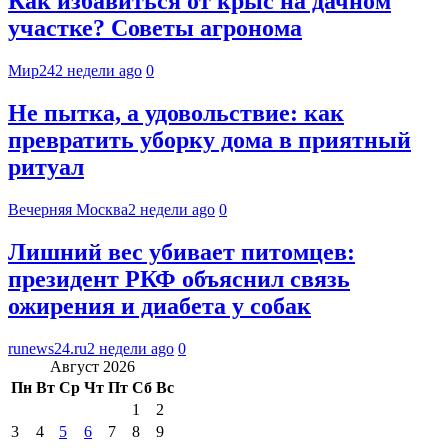
Как избавиться от крыс на дачном
участке? Советы агронома
Мир24
2 недели ago
0
Не пытка, а удовольствие: как
превратить уборку дома в приятный
ритуал
Вечерняя Москва
2 недели ago
0
Лишний вес убивает питомцев:
президент РКФ объяснил связь
ожирения и диабета у собак
runews24.ru
2 недели ago
0
Август 2026
Пн
Вт
Ср
Чт
Пт
Сб
Вс
1
2
3
4
5
6
7
8
9