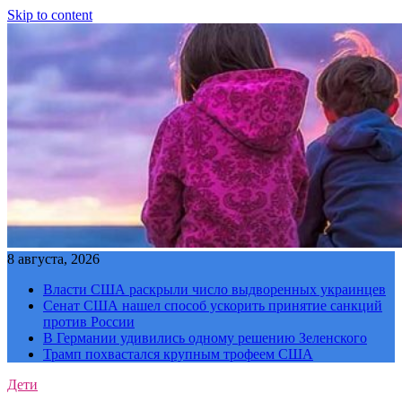
Skip to content
8 августа, 2026
Власти США раскрыли число выдворенных украинцев
Сенат США нашел способ ускорить принятие санкций
против России
В Германии удивились одному решению Зеленского
Трамп похвастался крупным трофеем США
Дети