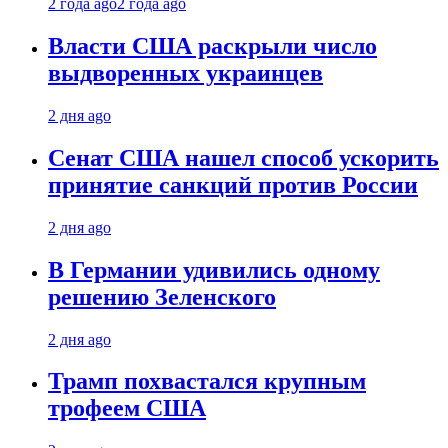
2 года ago
2 года ago
Власти США раскрыли число
выдворенных украинцев
2 дня ago
Сенат США нашел способ ускорить
принятие санкций против России
2 дня ago
В Германии удивились одному
решению Зеленского
2 дня ago
Трамп похвастался крупным
трофеем США